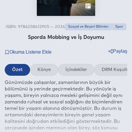
ISBN: 9786258612905 — 2026
Sosyal ve Beşeri Bilimler
Spor
Sporda Mobbing ve İş Doyumu
Paylaş
Twitter
Özet
Künye
İçindekiler
DRM Koşullar
Facebook
Günümüzde çalışanlar, zamanlarının büyük bir
Linkedin
bölümünü iş yerinde geçirmektedir. Bu yönüyle iş
Whatsapp
yaşamı, bireyin yalnızca mesleki gelişimini değil aynı
Telegram
zamanda ruhsal ve sosyal sağlığını da biçimlendiren
temel bir yaşam alanına dönüşmüştür. Bu durum iş
E-mail
ortamındaki deneyimlerin bireyin genel yaşam
kalitesini doğrudan etkilediğini göstermektedir. Bu
çerçevede işinden memnun olan birey, söz konusu