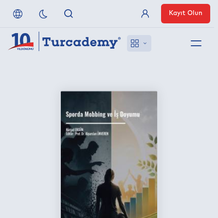
Kayıt Olun
Üye Girişi
Hakkımızda
Referanslarımız
Uzaktan Erişim
Nasıl Erişirim
Anlaşmalı Yayınevleri
İletişim