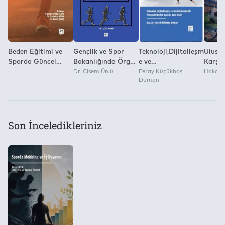
Beden Eğitimi ve
Gençlik ve Spor
Teknoloji,Dijitalleşm
Ulusla
Sporda Güncel
Bakanlığında Örgüt
e ve
Karşıl
Araştırmalar
İkliminin İşgören
Dr. Çisem Ünlü
Sürdürülebilirlik
Feray Küçükbaş
Spor 
Hakan 
Duman
Sistem
Son İnceledikleriniz