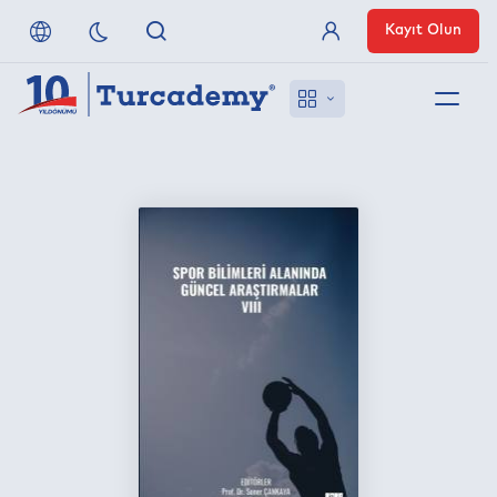
Kayıt Olun
Üye Girişi
Hakkımızda
Referanslarımız
Uzaktan Erişim
Nasıl Erişirim
Anlaşmalı Yayınevleri
İletişim