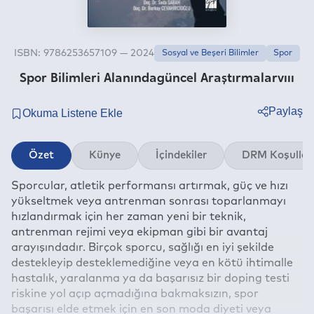
ISBN: 9786253657109 — 2024
Sosyal ve Beşeri Bilimler
Spor
Spor Bilimleri Alanındagüncel Araştırmalarvııı
Paylaş
Twitter
Özet
Künye
İçindekiler
DRM Koşullar
Facebook
Sporcular, atletik performansı artırmak, güç ve hızı
Linkedin
yükseltmek veya antrenman sonrası toparlanmayı
Whatsapp
hızlandırmak için her zaman yeni bir teknik,
Telegram
antrenman rejimi veya ekipman gibi bir avantaj
arayışındadır. Birçok sporcu, sağlığı en iyi şekilde
E-mail
destekleyip desteklemediğine veya en kötü ihtimalle
hastalık, yaralanma ya da başarısız bir doping testi
riskine yol açıp açmadığına bakmaksızın, spor
başarısı elde etmek için en son moda diyeti veya