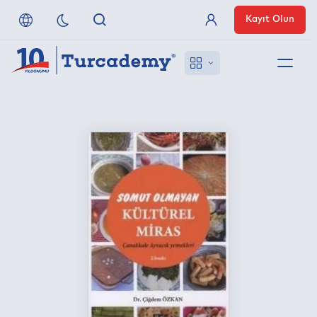
Kayıt Olun
Üye Girişi
Hakkımızda
Referanslarımız
Uzaktan Erişim
Nasıl Erişirim
Anlaşmalı Yayınevleri
İletişim