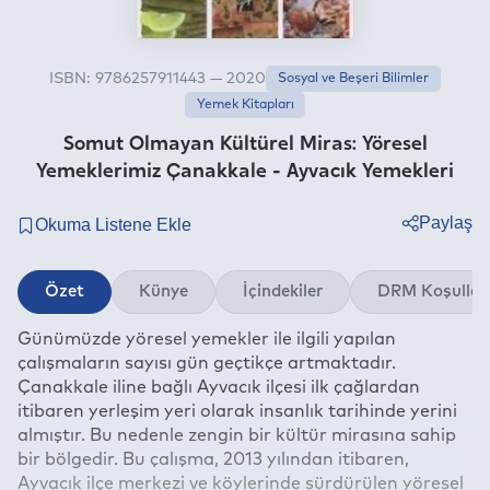
ISBN: 9786257911443 — 2020
Sosyal ve Beşeri Bilimler
Yemek Kitapları
Somut Olmayan Kültürel Miras: Yöresel
Yemeklerimiz Çanakkale - Ayvacık Yemekleri
Paylaş
Twitter
Özet
Künye
İçindekiler
DRM Koşullar
Facebook
Günümüzde yöresel yemekler ile ilgili yapılan
Linkedin
çalışmaların sayısı gün geçtikçe artmaktadır.
Whatsapp
Çanakkale iline bağlı Ayvacık ilçesi ilk çağlardan
Telegram
itibaren yerleşim yeri olarak insanlık tarihinde yerini
almıştır. Bu nedenle zengin bir kültür mirasına sahip
E-mail
bir bölgedir. Bu çalışma, 2013 yılından itibaren,
Ayvacık ilçe merkezi ve köylerinde sürdürülen yöresel