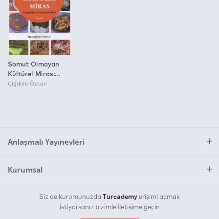
Yok
Somut Olmayan
Kültürel Miras:
Yöresel
Çiğdem Özkan
Yemeklerimiz
Çanakkale - Ayvacık
Yemekleri
Anlaşmalı Yayınevleri
Kurumsal
Turcademy
Siz de kurumunuzda
erişimi açmak
istiyorsanız bizimle iletişime geçin