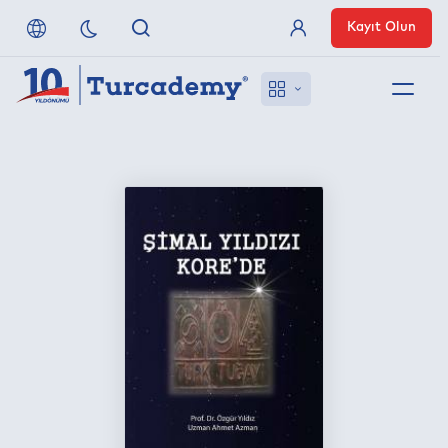
Kayıt Olun
Üye Girişi
Hakkımızda
Referanslarımız
Uzaktan Erişim
Nasıl Erişirim
Anlaşmalı Yayınevleri
İletişim