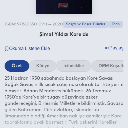
ISBN: 9786055010911 — 2020
Sosyal ve Beşeri Bilimler
Tarih
Şimal Yıldızı Kore'de
Paylaş
Twitter
Özet
Künye
İçindekiler
DRM Koşullar
Facebook
25 Haziran 1950 sabahında başlayan Kore Savaşı,
Linkedin
Soğuk Savaşın ilk sıcak çatışması olarak tarihte yerini
Whatsapp
almıştır. Adnan Menderes hükümeti, 26 Temmuz
Telegram
1950’de Kore’ye bir tugay düzeyinde asker
göndereceğini, Birleşmiş Milletlere bildirmiştir. Savaşa
E-mail
giden Kahraman Türk evlatları, İskenderun
limanından bindiği Amerikan nakliye gemileriyle Kore
topraklarına ayak basmıştır. Türk askerini Koreliler