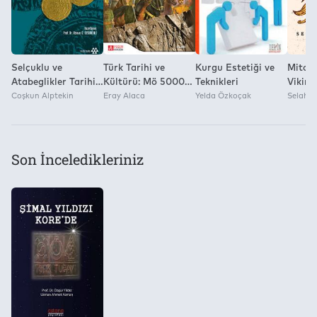
Selçuklu ve
Türk Tarihi ve
Kurgu Estetiği ve
Mitolo
Atabeglikler Tarihi
Kültürü: Mö 5000-
Teknikleri
Viking
Üzerine
Coşkun Alptekin
Ms 2019
Eray Alaca
Yelda Özkoçak
Kadınl
Selahat
Araştırmalar
Son İnceledikleriniz