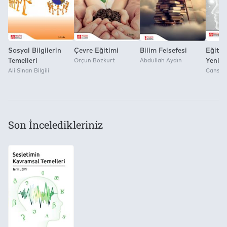
Sosyal Bilgilerin
Çevre Eğitimi
Bilim Felsefesi
Eğitim
Temelleri
Orçun Bozkurt
Abdullah Aydın
Yeni Y
Ali Sinan Bilgili
Zekâ
Cansu 
Son İnceledikleriniz