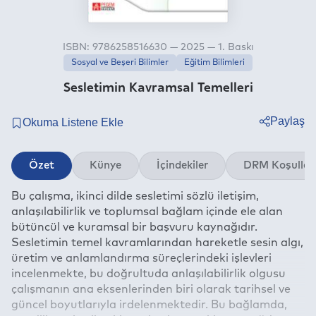
ISBN: 9786258516630 — 2025 — 1. Baskı
Sosyal ve Beşeri Bilimler
Eğitim Bilimleri
Sesletimin Kavramsal Temelleri
Paylaş
Twitter
Özet
Künye
İçindekiler
DRM Koşullar
Facebook
Bu çalışma, ikinci dilde sesletimi sözlü iletişim,
Linkedin
anlaşılabilirlik ve toplumsal bağlam içinde ele alan
Whatsapp
bütüncül ve kuramsal bir başvuru kaynağıdır.
Telegram
Sesletimin temel kavramlarından hareketle sesin algı,
üretim ve anlamlandırma süreçlerindeki işlevleri
E-mail
incelenmekte, bu doğrultuda anlaşılabilirlik olgusu
çalışmanın ana eksenlerinden biri olarak tarihsel ve
güncel boyutlarıyla irdelenmektedir. Bu bağlamda,