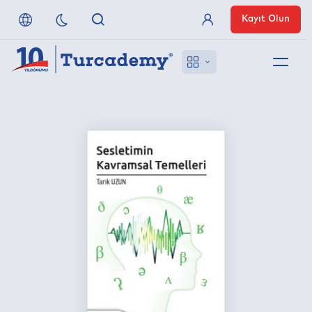
Kayıt Olun
Üye Girişi
Hakkımızda
Referanslarımız
Uzaktan Erişim
Nasıl Erişirim
Anlaşmalı Yayınevleri
İletişim