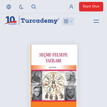
Kayıt Olun
Üye Girişi
Hakkımızda
Referanslarımız
Uzaktan Erişim
Nasıl Erişirim
Anlaşmalı Yayınevleri
İletişim