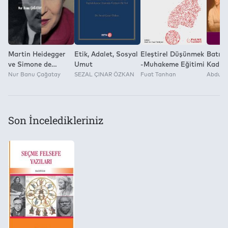
Martin Heidegger
Etik, Adalet, Sosyal
Eleştirel Düşünmek
Batı F
ve Simone de
Umut
-Muhakeme Eğitimi
Kadını
Beauvoır
Nur Banu Çağatay
SEZAL ÇINAR ÖZKAN
Fuat Tanhan
Abdulla
Felsefesinde
Kadının
Son İnceledikleriniz