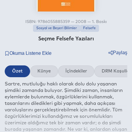
ISBN: 9786055885359 — 2008 — 1. Baskı
Sosyal ve Beşeri Bilimler
Felsefe
Seçme Felsefe Yazıları
Paylaş
Twitter
Özet
Künye
İçindekiler
DRM Koşullar
Facebook
Sartre, mutluluğu haklı olarak dolu dolu yaşanan
Linkedin
şimdiki zamanda buluyor. Şimdiki zaman, insanların
Whatsapp
eylemlerde bulunmak, özgürlüklerini kullanmak,
Telegram
tasarılarını diledikleri gibi yapmak, daha açıkçası
varoluşlarını gerçekleştirebilmek için önemlidir. Tüm
E-mail
özgürlüklerimizi kullandığımız ve sorumlulukları
üzerimize aldığımız tek bir zaman vardır; o da şimdi
burada yaşanan zamandır. Ne var ki, anlardan oluşan