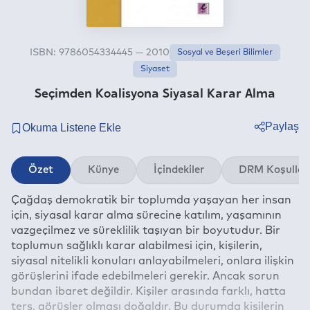
ISBN: 9786054334445 — 2010
Sosyal ve Beşeri Bilimler
Siyaset
Seçimden Koalisyona Siyasal Karar Alma
Paylaş
Twitter
Özet
Künye
İçindekiler
DRM Koşullar
Facebook
Çağdaş demokratik bir toplumda yaşayan her insan
Linkedin
için, siyasal karar alma sürecine katılım, yaşamının
Whatsapp
vazgeçilmez ve süreklilik taşıyan bir boyutudur. Bir
Telegram
toplumun sağlıklı karar alabilmesi için, kişilerin,
siyasal nitelikli konuları anlayabilmeleri, onlara ilişkin
E-mail
görüşlerini ifade edebilmeleri gerekir. Ancak sorun
bundan ibaret değildir. Kişiler arasında farklı, hatta
ters, görüşler olması doğaldır. Bu durumda kişilerin