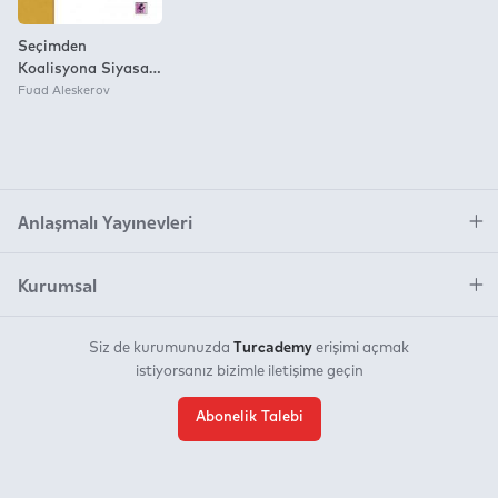
Seçimden
Koalisyona Siyasal
Karar Alma
Fuad Aleskerov
Anlaşmalı Yayınevleri
Kurumsal
Turcademy
Siz de kurumunuzda
erişimi açmak
istiyorsanız bizimle iletişime geçin
Abonelik Talebi