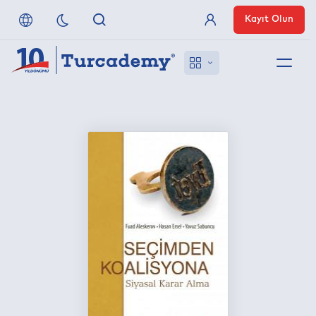
Kayıt Olun
Üye Girişi
Hakkımızda
Referanslarımız
Uzaktan Erişim
Nasıl Erişirim
Anlaşmalı Yayınevleri
İletişim