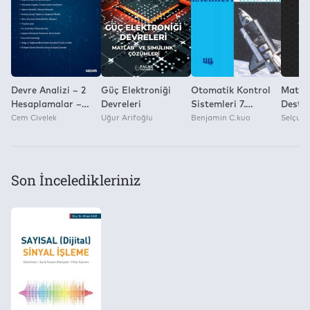
Yok
Devre Analizi – 2
Güç Elektroniği
Otomatik Kontrol
Matla
Hesaplamalar –
Devreleri
Sistemleri 7.
Destek
Analizler
Cem Civelek
Uğur Arifoğlu
Basım'dan Çeviri
Benjamin C.kuo
Zamanl
Selçuk K
Teori 
Mühend
Uygul
Son İnceledikleriniz