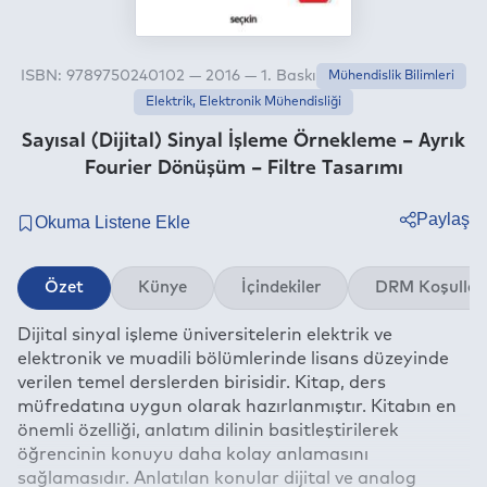
ISBN: 9789750240102 — 2016 — 1. Baskı
Mühendislik Bilimleri
Elektrik, Elektronik Mühendisliği
Sayısal (Dijital) Sinyal İşleme Örnekleme – Ayrık
Fourier Dönüşüm – Filtre Tasarımı
Paylaş
Twitter
Özet
Künye
İçindekiler
DRM Koşullar
Facebook
Dijital sinyal işleme üniversitelerin elektrik ve
Linkedin
elektronik ve muadili bölümlerinde lisans düzeyinde
Whatsapp
verilen temel derslerden birisidir. Kitap, ders
Telegram
müfredatına uygun olarak hazırlanmıştır. Kitabın en
önemli özelliği, anlatım dilinin basitleştirilerek
E-mail
öğrencinin konuyu daha kolay anlamasını
sağlamasıdır. Anlatılan konular dijital ve analog