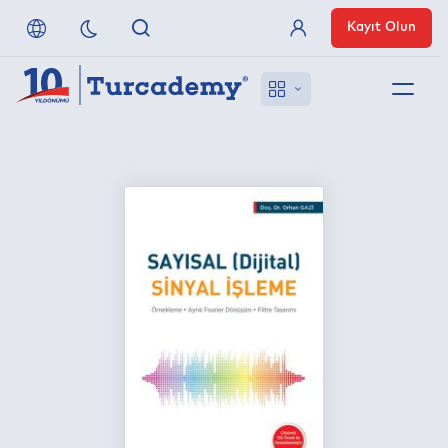
Kayıt Olun
Üye Girişi
Hakkımızda
Referanslarımız
Uzaktan Erişim
Nasıl Erişirim
Anlaşmalı Yayınevleri
İletişim