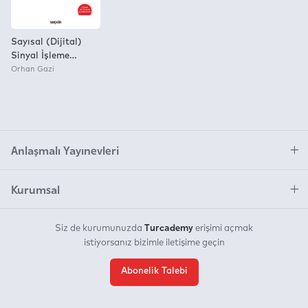
Sayısal (Dijital)
Sinyal İşleme
Örnekleme – Ayrık
Orhan Gazi
Fourier Dönüşüm –
Filtre Tasarımı
Anlaşmalı Yayınevleri
Kurumsal
Turcademy
Siz de kurumunuzda
erişimi açmak
istiyorsanız bizimle iletişime geçin
Abonelik Talebi