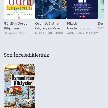
Gördüm Duydum
Oyun Değiştiren
Tüketici
Derlem
Biliyorum
Güç Yapay Zeka
Araştırmalarında
METİN 
Derya Yalçınkaya
NECLA ÖYKÜ İYİGÜN
Yeni Açılım:
YAĞMUR ÖZYER AKSOY
Sinirbilim ve
Noropazarlama
Perspektifi
Son İnceledikleriniz