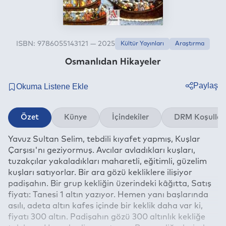
ISBN: 9786055143121 — 2025
Kültür Yayınları
Araştırma
Osmanlıdan Hikayeler
Paylaş
Twitter
Özet
Künye
İçindekiler
DRM Koşullar
Facebook
Yavuz Sultan Selim, tebdili kıyafet yapmış, Kuşlar
Linkedin
Çarşısı'nı geziyormuş. Avcılar avladıkları kuşları,
Whatsapp
tuzakçılar yakaladıkları maharetli, eğitimli, güzelim
Telegram
kuşları satıyorlar. Bir ara gözü kekliklere ilişiyor
padişahın. Bir grup kekliğin üzerindeki kâğıtta, Satış
E-mail
fiyatı: Tanesi 1 altın yazıyor. Hemen yanı başlarında
asılı, adeta altın kafes içinde bir keklik daha var ki,
fiyatı 300 altın. Padişahın gözü 300 altınlık kekliğe