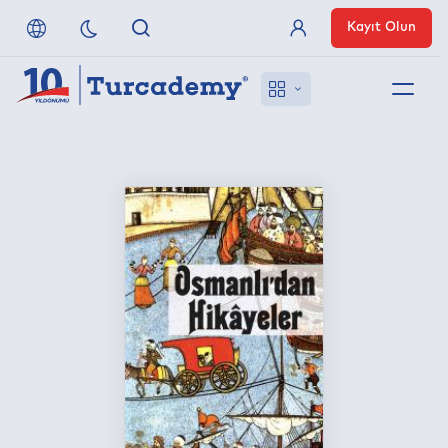
Kayıt Olun
Üye Girişi
Hakkımızda
Referanslarımız
Uzaktan Erişim
Nasıl Erişirim
Anlaşmalı Yayınevleri
İletişim