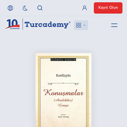
Kayıt Olun
Üye Girişi
Hakkımızda
Referanslarımız
Uzaktan Erişim
Nasıl Erişirim
Anlaşmalı Yayınevleri
İletişim