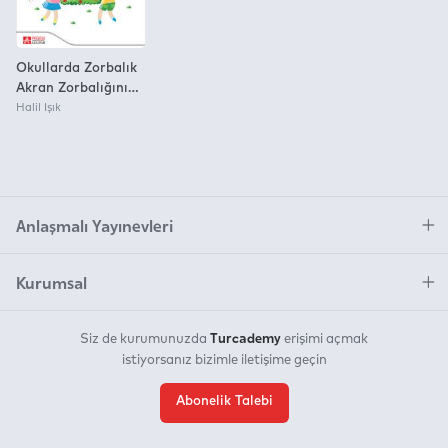
Okullarda Zorbalık
Akran Zorbalığının
Olmadığı Bir Okul
Halil Işık
Olabilir
Anlaşmalı Yayınevleri
Kurumsal
Turcademy
Siz de kurumunuzda
erişimi açmak
istiyorsanız bizimle iletişime geçin
Abonelik Talebi