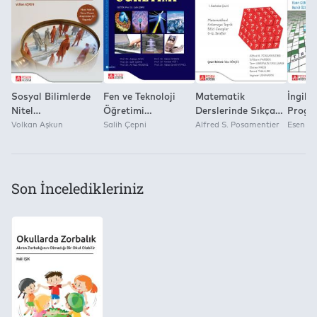
Yok
Sosyal Bilimlerde
Fen ve Teknoloji
Matematik
İngiliz
Nitel
Öğretimi
Derslerinde Sıkça
Progr
Karşılaştırmalı
Volkan Aşkun
(Kuramdan
Salih Çepni
Sorulan 100 Soru
Alfred S. Posamentier
Çeviri
Esen G
Analiz Vaka Temelli
Uygulamaya)
Güncel
Nedensellik ve
Müfre
Bulanık Küme
Yaklaşımı
Son İnceledikleriniz