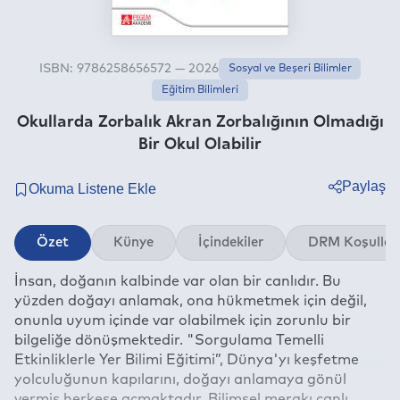
ISBN: 9786258656572 — 2026
Sosyal ve Beşeri Bilimler
Eğitim Bilimleri
Okullarda Zorbalık Akran Zorbalığının Olmadığı
Bir Okul Olabilir
Paylaş
Twitter
Özet
Künye
İçindekiler
DRM Koşullar
Facebook
İnsan, doğanın kalbinde var olan bir canlıdır. Bu
Linkedin
yüzden doğayı anlamak, ona hükmetmek için değil,
Whatsapp
onunla uyum içinde var olabilmek için zorunlu bir
Telegram
bilgeliğe dönüşmektedir. "Sorgulama Temelli
Etkinliklerle Yer Bilimi Eğitimi”, Dünya'yı keşfetme
E-mail
yolculuğunun kapılarını, doğayı anlamaya gönül
vermiş herkese açmaktadır. Bilimsel merakı canlı