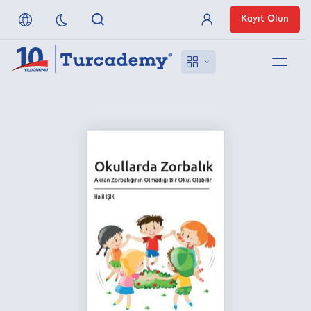
Kayıt Olun
Üye Girişi
Hakkımızda
Referanslarımız
Uzaktan Erişim
Nasıl Erişirim
Anlaşmalı Yayınevleri
İletişim