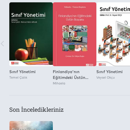
Kitap Dosyasını Farklı Kaydetme ve Dijital Ortamda Çoğaltm
Yok
Sınıf Yönetimi
Finlandiya'nın
Sınıf Yönetimi
Temel Çalık
Eğitimdeki Üstün
Veysel Okçu
Başarısı
Mihaela
Son İnceledikleriniz