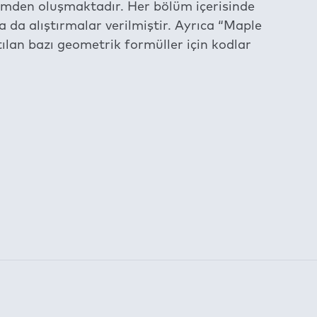
lümden oluşmaktadır. Her bölüm içerisinde
da alıştırmalar verilmiştir. Ayrıca “Maple
ılan bazı geometrik formüller için kodlar
am etmektedir.
la belirlenen süre için kullanılabilmektedir: