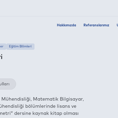
Hakkımızda
Referanslarımız
ler
Eğitim Bilimleri
i
Twit
lları
Fac
Link
 Mühendisliği, Matematik Bilgisayar,
Wha
ühendisliği bölümlerinde lisans ve
Tel
metri” dersine kaynak kitap olması
E-m