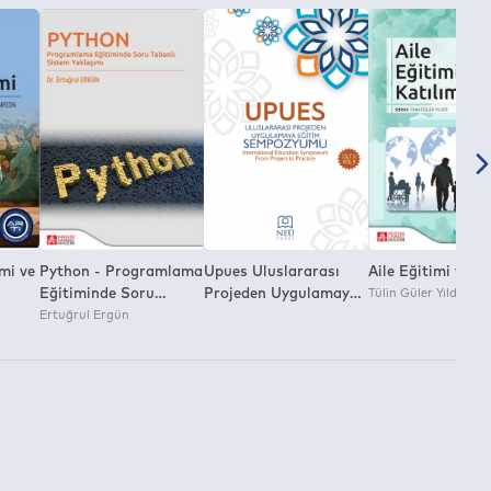
mi ve
Python - Programlama
Upues Uluslararası
Aile Eğitimi ve Ka
Eğitiminde Soru
Projeden Uygulamaya
Tülin Güler Yıldız
Tabanlı Sistem
Ertuğrul Ergün
Eğitim Sempozyumu
Yaklaşımı
II.Cilt