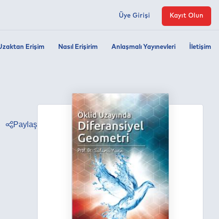
Üye Girişi
Kayıt Olun
Uzaktan Erişim
Nasıl Erişirim
Anlaşmalı Yayınevleri
İletişim
Paylaş
ter
ebook
edin
tsapp
egram
ail