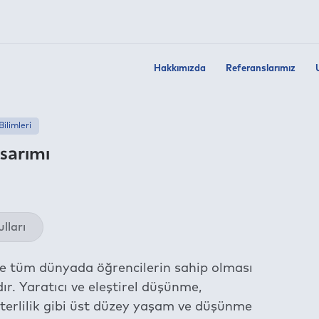
Hakkımızda
Referanslarımız
Bilimleri
asarımı
Twit
lları
Fac
Link
de tüm dünyada öğrencilerin sahip olması
Wha
r. Yaratıcı ve eleştirel düşünme,
Tel
l yeterlilik gibi üst düzey yaşam ve düşünme
E-m