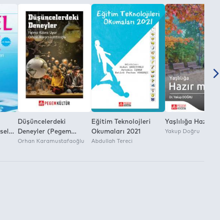
Düşüncelerdeki
Eğitim Teknolojleri
Yaşlılığa Hazır M
sel
Deneyler (Pegem
Okumaları 2021
Yakup Doğru
Kültür)
Orhan Karamustafaoğlu
Abdullah Tereci