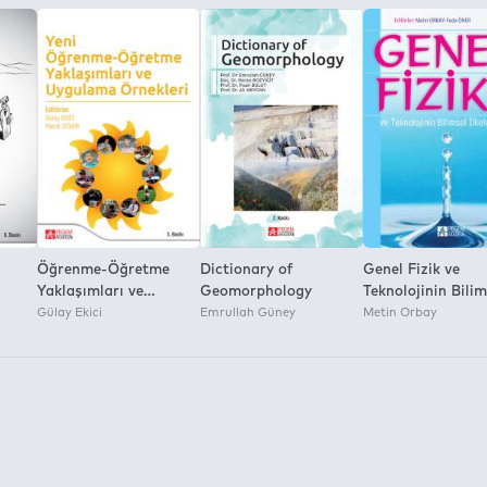
r.
a İzni:
Öğrenme-Öğretme
Dictionary of
Genel Fizik ve
Yaklaşımları ve
Geomorphology
Teknolojinin Bilim
Uygulama Örnekleri
Gülay Ekici
Emrullah Güney
İlkeleri
Metin Orbay