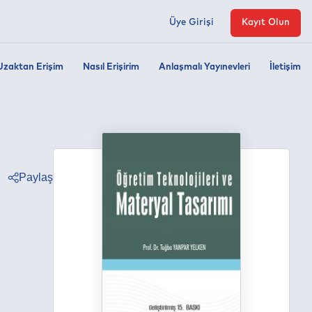
Üye Girişi
Kayıt Olun
Uzaktan Erişim
Nasıl Erişirim
Anlaşmalı Yayınevleri
İletişim
Paylaş
ter
ebook
edin
tsapp
egram
ail