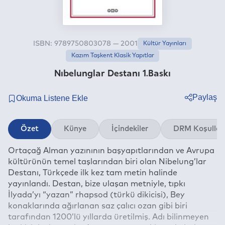
ISBN: 9789750803078 — 2001
Kültür Yayınları
Kazım Taşkent Klasik Yapıtlar
Nıbelunglar Destanı 1.Baskı
Paylaş
Twitter
Özet
Künye
İçindekiler
DRM Koşullar
Facebook
Ortaçağ Alman yazınının başyapıtlarından ve Avrupa
Linkedin
kültürünün temel taşlarından biri olan Nibelung’lar
Whatsapp
Destanı, Türkçede ilk kez tam metin halinde
Telegram
yayınlandı. Destan, bize ulaşan metniyle, tıpkı
İlyada’yı “yazan” rhapsod (türkü dikicisi), Bey
E-mail
konaklarında ağırlanan saz çalıcı ozan gibi biri
tarafından 1200’lü yıllarda üretilmiş. Adı bilinmeyen