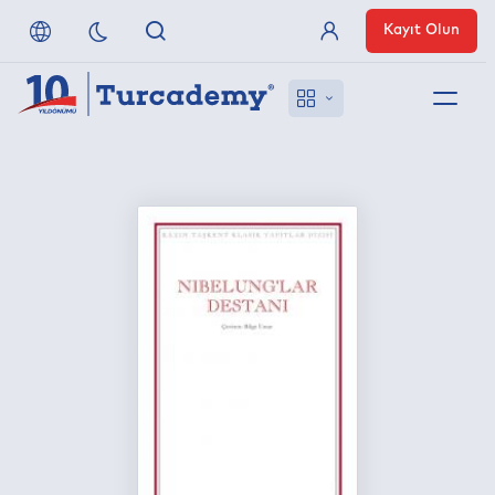
Kayıt Olun
Üye Girişi
Hakkımızda
Referanslarımız
Uzaktan Erişim
Nasıl Erişirim
Anlaşmalı Yayınevleri
İletişim