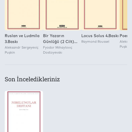
Yapı Kredi Yayınları
Ruslan ve Ludmila
Bir Yazarın
Locus Solus 4.Baskı
Poemal
3.Baskı
Günlüğü (2 Cilt)
Raymond Roussel
Aleksan
Puşkin
Aleksandr Sergeyeviç
5.Baskı
Fyodor Mıhaylovıç
Puşkin
Dostoyevskı
Son İnceledikleriniz