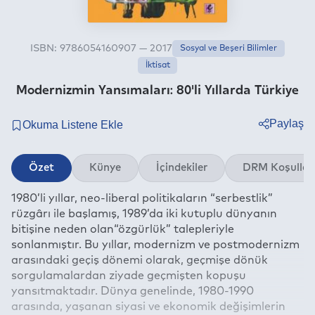
ISBN: 9786054160907 — 2017
Sosyal ve Beşeri Bilimler
İktisat
Modernizmin Yansımaları: 80'li Yıllarda Türkiye
Paylaş
Twitter
Özet
Künye
İçindekiler
DRM Koşullar
Facebook
1980’li yıllar, neo-liberal politikaların “serbestlik”
Linkedin
rüzgârı ile başlamış, 1989’da iki kutuplu dünyanın
Whatsapp
bitişine neden olan“özgürlük” talepleriyle
Telegram
sonlanmıştır. Bu yıllar, modernizm ve postmodernizm
arasındaki geçiş dönemi olarak, geçmişe dönük
E-mail
sorgulamalardan ziyade geçmişten kopuşu
yansıtmaktadır. Dünya genelinde, 1980-1990
arasında, yaşanan siyasi ve ekonomik değişimlerin