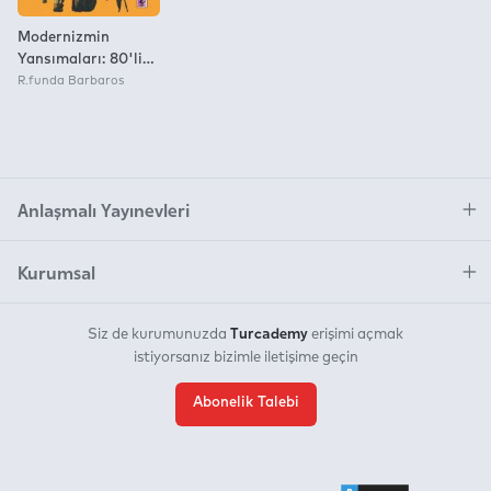
Modernizmin
Yansımaları: 80'li
Yıllarda Türkiye
R.funda Barbaros
Anlaşmalı Yayınevleri
Kurumsal
Turcademy
Siz de kurumunuzda
erişimi açmak
istiyorsanız bizimle iletişime geçin
Abonelik Talebi