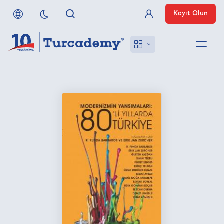
Kayıt Olun
Üye Girişi
Hakkımızda
Referanslarımız
Uzaktan Erişim
Nasıl Erişirim
Anlaşmalı Yayınevleri
İletişim