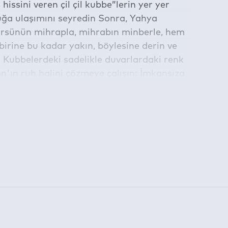
 hissini veren çil çil kubbe”lerin yer yer
uğa ulaşımını seyredin Sonra, Yahya
, kürsünün mihrapla, mihrabın minberle, hem
birine bu kadar yakın, böylesine derin ve
ün Kubbelerdeki sadelikle duvarlardaki renk
n'ın ruh halini çözmeye çalışın: İmkansıza
ş ve gerçek hayatta yapamadığını yapıp
el aşk!” Unutmayın: Sanat, sonsuz”un ve
am etmektedir.
la belirlenen süre için kullanılabilmektedir: