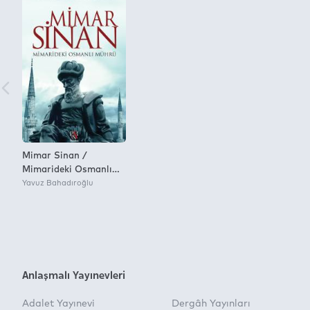
Mimar Sinan /
Mimarideki Osmanlı
Mührü
Yavuz Bahadıroğlu
Anlaşmalı Yayınevleri
Adalet Yayınevi
Dergâh Yayınları