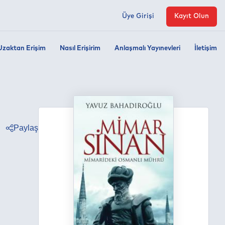
Üye Girişi
Kayıt Olun
Uzaktan Erişim
Nasıl Erişirim
Anlaşmalı Yayınevleri
İletişim
Paylaş
ter
ebook
edin
tsapp
egram
ail