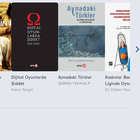
n
Dijital Oyunlarda
Aynadaki Türkler
Kadınlar Basketb
Şiddet
ŞERMİN TEKİNALP
Liginde Oynayan
Deniz Yengin
Sporcuların Bede
Dr. Didem Yavuz Söy
Beğenme ve Algı