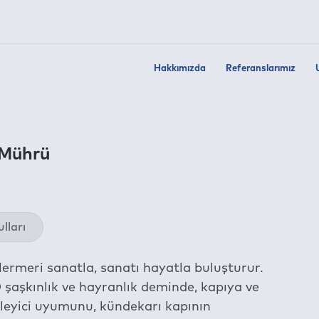
Hakkımızda
Referanslarımız
 Mührü
Twit
lları
Fac
Link
 Mermeri sanatla, sanatı hayatla buluşturur.
Wha
 şaşkınlık ve hayranlık deminde, kapıya ve
Tel
üleyici uyumunu, kündekarı kapının
E-m