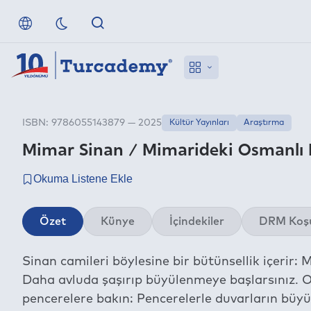
ISBN: 9786055143879 — 2025
Kültür Yayınları
Araştırma
Mimar Sinan / Mimarideki Osmanlı
Özet
Künye
İçindekiler
DRM Koşu
Sinan camileri böylesine bir bütünsellik içerir:
Daha avluda şaşırıp büyülenmeye başlarsınız. O
pencerelere bakın: Pencerelerle duvarların büy