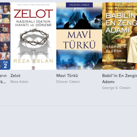
a İzni:
arın
Zelot
Mavi Türkü
Babil'in En Zengi
ik
Reza Aslan
Dilaver Cebeci
Adamı
George S. Clason