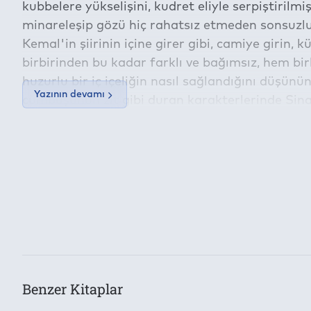
kubbelere yükselişini, kudret eliyle serpiştirilmiş
minareleşip gözü hiç rahatsız etmeden sonsuzl
Kemal'in şiirinin içine girer gibi, camiye girin
birbirinden bu kadar farklı ve bağımsız, hem bir
huzurlu bir iç içeliğin nasıl sağlandığını düşün
Yazının devamı
cümbüşünün zıt gibi duran karakterlerinde Sina
aşık olan deha, her eserinde imkansız”ı denemi
zıtların estetik uyumu”nu yakalamıştır! Ve min
İçeriğe ait içindekiler bölümünün aktarımı dev
aşk”ın adıdır.
Bu kitap aşağıdaki
Dijital Hak Yönetimi (DRM)
Koşullarıy
Kategori
Kültür Yayınları
Yazıcıdan Çıktı Alma İzni:
Konu
Yok
Araştırma
Kes/Kopyala/Yapıştır:
Yazarlar
Yok
Yavuz Bahadıroğlu
Benzer Kitaplar
Toplam Kullanılabilecek Cihaz Adedi: