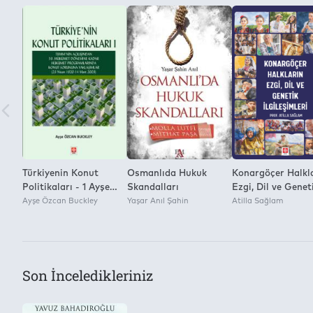
Yayınevi
2
Panama Yayıncılık
Kitap Dosyasını Farklı Kaydetme ve Dijital Ortamda Çoğaltm
Yok
Türkiyenin Konut
Osmanlıda Hukuk
Konargöçer Halkl
Politikaları - 1 Ayşe
Skandalları
Ezgi, Dil ve Genet
Özcan Buckley
Ayşe Özcan Buckley
Yaşar Anıl Şahin
İlgileşimleri Cilt 2
Atilla Sağlam
Son İnceledikleriniz