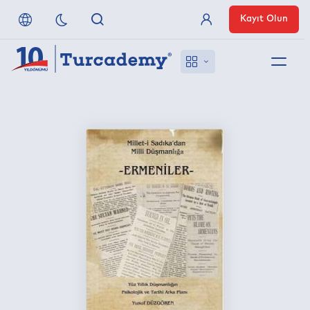
Kayıt Olun
Üye Girişi
Hakkımızda
Referanslarımız
Uzaktan Erişim
Nasıl Erişirim
Anlaşmalı Yayınevleri
İletişim