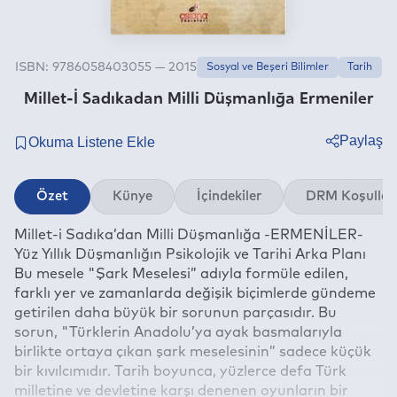
ISBN: 9786058403055 — 2015
Sosyal ve Beşeri Bilimler
Tarih
Millet-İ Sadıkadan Milli Düşmanlığa Ermeniler
Paylaş
Twitter
Özet
Künye
İçindekiler
DRM Koşullar
Facebook
Millet-i Sadıka’dan Milli Düşmanlığa -ERMENİLER-
Linkedin
Yüz Yıllık Düşmanlığın Psikolojik ve Tarihi Arka Planı
Whatsapp
Bu mesele "Şark Meselesi” adıyla formüle edilen,
Telegram
farklı yer ve zamanlarda değişik biçimlerde gündeme
getirilen daha büyük bir sorunun parçasıdır. Bu
E-mail
sorun, "Türklerin Anadolu’ya ayak basmalarıyla
birlikte ortaya çıkan şark meselesinin” sadece küçük
bir kıvılcımıdır. Tarih boyunca, yüzlerce defa Türk
milletine ve devletine karşı denenen oyunların bir