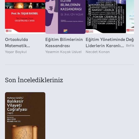
Yok
Ortaokulda
Eğitim Bilimlerinin
Eğitim Yönetiminde
Değerl
Matematik
Kassandrası
Liderlerin Karanlık
Refik T
Öğretimi (5-8.
Yaşar Baykul
Yasemin Koçak Usluel
Yüzü
Necdet Konan
Sınıflar)
Son İnceledikleriniz