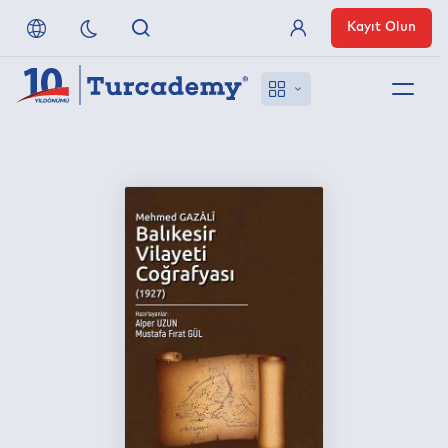
Kayıt Olun
Üye Girişi
Hakkımızda
Referanslarımız
Uzaktan Erişim
Nasıl Erişirim
Anlaşmalı Yayınevleri
İletişim