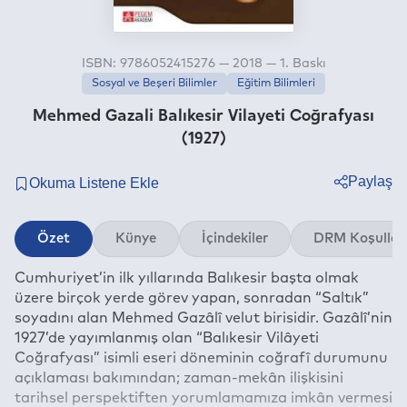
ISBN: 9786052415276 — 2018 — 1. Baskı
Sosyal ve Beşeri Bilimler
Eğitim Bilimleri
Mehmed Gazali Balıkesir Vilayeti Coğrafyası
(1927)
Paylaş
Twitter
Özet
Künye
İçindekiler
DRM Koşullar
Facebook
Cumhuriyet’in ilk yıllarında Balıkesir başta olmak
Linkedin
üzere birçok yerde görev yapan, sonradan “Saltık”
Whatsapp
soyadını alan Mehmed Gazâlî velut birisidir. Gazâlî’nin
Telegram
1927’de yayımlanmış olan “Balıkesir Vilâyeti
Coğrafyası” isimli eseri döneminin coğrafî durumunu
E-mail
açıklaması bakımından; zaman-mekân ilişkisini
tarihsel perspektiften yorumlamamıza imkân vermesi