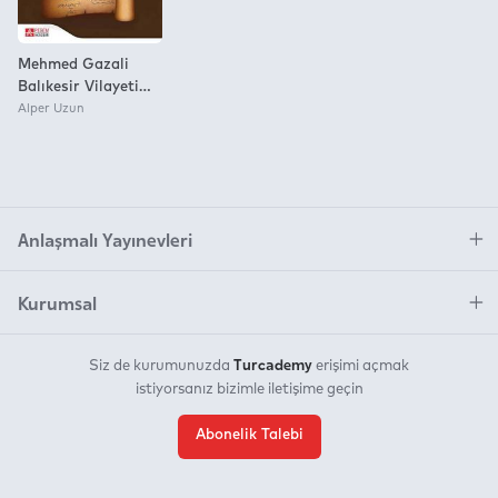
Mehmed Gazali
Balıkesir Vilayeti
Coğrafyası (1927)
Alper Uzun
Anlaşmalı Yayınevleri
Kurumsal
Turcademy
Siz de kurumunuzda
erişimi açmak
istiyorsanız bizimle iletişime geçin
Abonelik Talebi