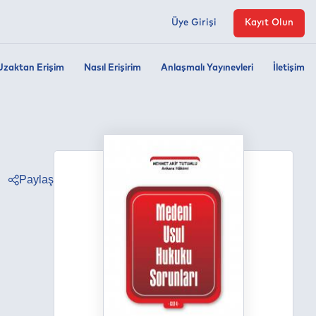
Üye Girişi
Kayıt Olun
Uzaktan Erişim
Nasıl Erişirim
Anlaşmalı Yayınevleri
İletişim
Paylaş
ter
ebook
edin
tsapp
egram
ail