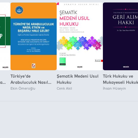
Türkiye'de
Şematik Medeni Usul
Türk Hukuku ve
ya
Arabuluculuk Nasıl
Hukuku
Mukayeseli Huku
Etkin ve Başarılı Hale
Ekin Ömeroğlu
Cenk Akil
Geri Alım Hakkı
İhsan Hüseyin
Gelir? İngiliz ve
Portekiz Uygulamaları
Işığında Öneriler