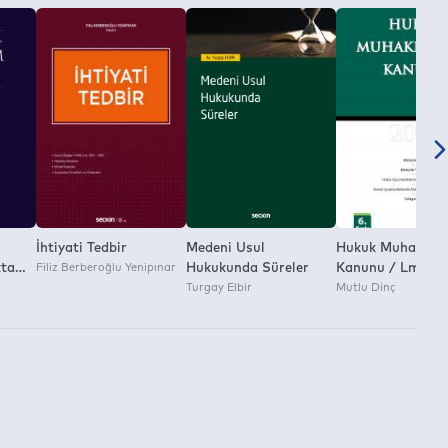
İhtiyati Tedbir
Medeni Usul
Hukuk Muhakemel
kta
Filiz Berberoğlu Yenipınar
Hukukunda Süreler
Kanunu / Lmd–2
Turgay Elbir
Libra Mevzuat Di
Mutlu Dinç