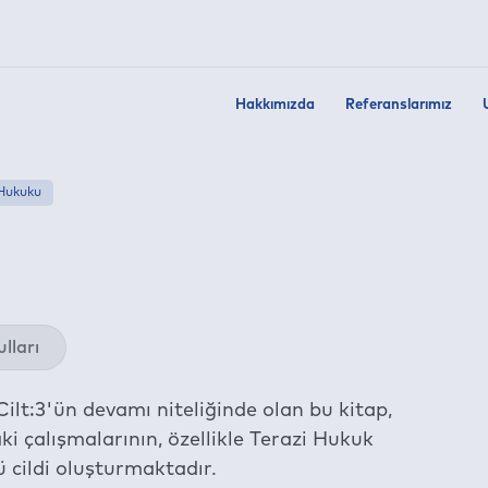
Hakkımızda
Referanslarımız
 Hukuku
Twit
lları
Fac
Link
Cilt:3'ün devamı niteliğinde olan bu kitap,
Wha
 çalışmalarının, özellikle Terazi Hukuk
Tel
 cildi oluşturmaktadır.
E-m