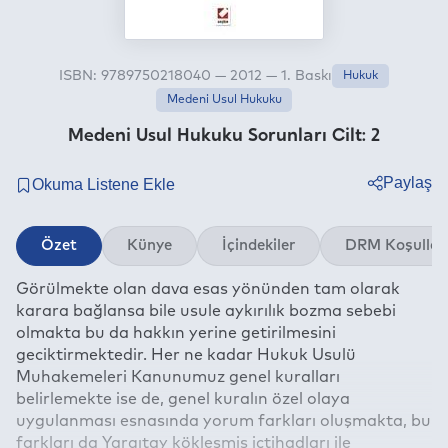
ISBN: 9789750218040 — 2012 — 1. Baskı
Hukuk
Medeni Usul Hukuku
Medeni Usul Hukuku Sorunları Cilt: 2
Paylaş
Twitter
Özet
Künye
İçindekiler
DRM Koşullar
Facebook
Görülmekte olan dava esas yönünden tam olarak
Linkedin
karara bağlansa bile usule aykırılık bozma sebebi
Whatsapp
olmakta bu da hakkın yerine getirilmesini
Telegram
geciktirmektedir. Her ne kadar Hukuk Usulü
Muhakemeleri Kanunumuz genel kuralları
E-mail
belirlemekte ise de, genel kuralın özel olaya
uygulanması esnasında yorum farkları oluşmakta, bu
farkları da Yargıtay kökleşmiş içtihadları ile