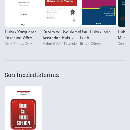
Hukuk Yargılama
Kuram ve Uygulama
Usul Hukukunda
Hukuk
Yasasına Göre
Açısından Hukuk
Islah
Muhak
Tazminat ve Alacak
Çelik Ahmet Çelik
Muhakemeleri
Mehmet Akif Tutumlu
Erhan Günay
Kanun
Cenk Ak
Davaları
Kanunu'nun Yeni ve
Kararı
Değişik
Kavram
Hükümlerinin
Yorumu
Son İnceledikleriniz