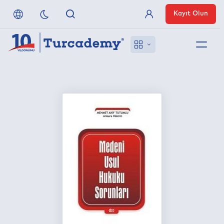
Kayıt Olun
Üye Girişi
Hakkımızda
Referanslarımız
Uzaktan Erişim
Nasıl Erişirim
Anlaşmalı Yayınevleri
İletişim