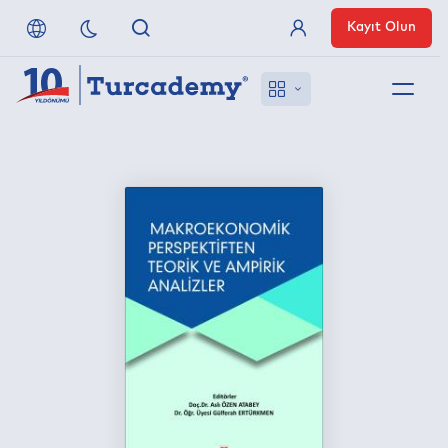
Kayıt Olun
Üye Girişi
Hakkımızda
Referanslarımız
Uzaktan Erişim
Nasıl Erişirim
Anlaşmalı Yayınevleri
İletişim