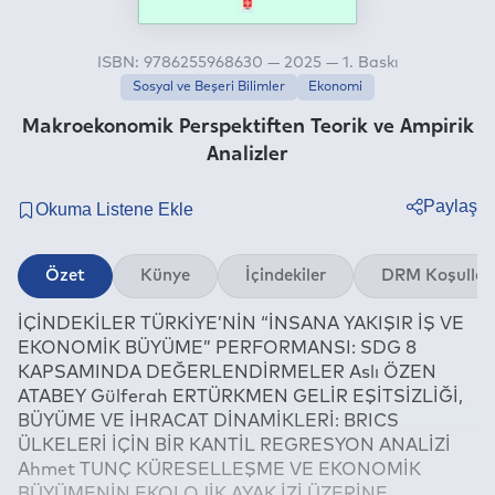
ISBN: 9786255968630 — 2025 — 1. Baskı
Sosyal ve Beşeri Bilimler
Ekonomi
Makroekonomik Perspektiften Teorik ve Ampirik
Analizler
Paylaş
Twitter
Özet
Künye
İçindekiler
DRM Koşullar
Facebook
İÇİNDEKİLER TÜRKİYE’NİN “İNSANA YAKIŞIR İŞ VE
Linkedin
EKONOMİK BÜYÜME” PERFORMANSI: SDG 8
Whatsapp
KAPSAMINDA DEĞERLENDİRMELER Aslı ÖZEN
Telegram
ATABEY Gülferah ERTÜRKMEN GELİR EŞİTSİZLİĞİ,
BÜYÜME VE İHRACAT DİNAMİKLERİ: BRICS
E-mail
ÜLKELERİ İÇİN BİR KANTİL REGRESYON ANALİZİ
Ahmet TUNÇ KÜRESELLEŞME VE EKONOMİK
BÜYÜMENİN EKOLOJİK AYAK İZİ ÜZERİNE