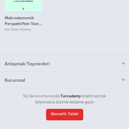
Makroekonomik
Perspektiften Teorik
ve Ampirik Analizler
Aslı Özen Atabey
Anlaşmalı Yayınevleri
Kurumsal
Turcademy
Siz de kurumunuzda
erişimi açmak
istiyorsanız bizimle iletişime geçin
Abonelik Talebi