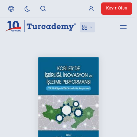
Kayıt Olun
Üye Girişi
Hakkımızda
Referanslarımız
Uzaktan Erişim
Nasıl Erişirim
Anlaşmalı Yayınevleri
İletişim