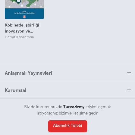
Kobilerde İşbirliği
İnovasyon ve
İşletme
Hamit Kahraman
Performansı Hamit
Kahraman
Anlaşmalı Yayınevleri
Kurumsal
Turcademy
Siz de kurumunuzda
erişimi açmak
istiyorsanız bizimle iletişime geçin
Abonelik Talebi