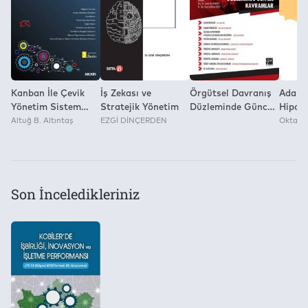
3.3. Araştırmanın Sınırlılıkları 3.4. Araştırmanın
Yok
Metodolojisi 3.5. Araştırma Verilerinin Analizi ve
Bulgular
Kanban İle Çevik
İş Zekası ve
Örgütsel Davranış
Adapti
Yönetim Sistem
Stratejik Yönetim
Düzleminde Güncel
Hipote
Düşüncesiyle
Altuğ B. Altıntaş
EZGİ DİNÇERDEN
Kavramlar
Oktay 
Öğrenen Çevik
Organizasyonlar,
Değişimi Yönetmek
ve Gelişimi
Son İnceledikleriniz
Sağlamak