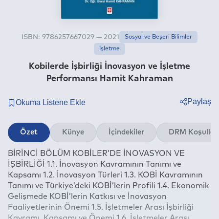
ISBN: 9786257667029 — 2021
Sosyal ve Beşeri Bilimler
İşletme
Kobilerde İşbirliği İnovasyon ve İşletme
Performansı Hamit Kahraman
Paylaş
Twitter
Özet
Künye
İçindekiler
DRM Koşullar
Facebook
BİRİNCİ BÖLÜM KOBİLER’DE İNOVASYON VE
Linkedin
İŞBİRLİĞİ 1.1. İnovasyon Kavramının Tanımı ve
Whatsapp
Kapsamı 1.2. İnovasyon Türleri 1.3. KOBİ Kavramının
Telegram
Tanımı ve Türkiye’deki KOBİ’lerin Profili 1.4. Ekonomik
Gelişmede KOBİ’lerin Katkısı ve İnovasyon
E-mail
Faaliyetlerinin Önemi 1.5. İşletmeler Arası İşbirliği
Kavramı, Kapsamı ve Önemi 1.6. İşletmeler Arası