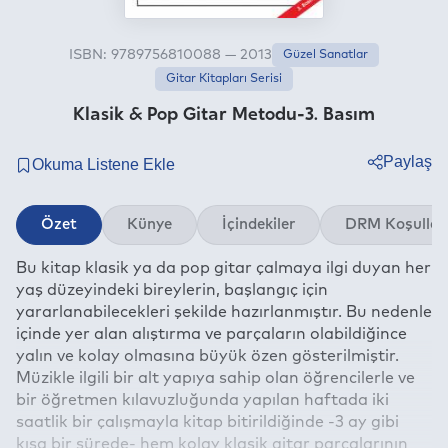
ISBN: 9789756810088 — 2013
Güzel Sanatlar
Gitar Kitapları Serisi
Klasik & Pop Gitar Metodu-3. Basım
Paylaş
Twitter
Özet
Künye
İçindekiler
DRM Koşullar
Facebook
Bu kitap klasik ya da pop gitar çalmaya ilgi duyan her
Linkedin
yaş düzeyindeki bireylerin, başlangıç için
Whatsapp
yararlanabilecekleri şekilde hazırlanmıştır. Bu nedenle
Telegram
içinde yer alan alıştırma ve parçaların olabildiğince
yalın ve kolay olmasına büyük özen gösterilmiştir.
E-mail
Müzikle ilgili bir alt yapıya sahip olan öğrencilerle ve
bir öğretmen kılavuzluğunda yapılan haftada iki
saatlik bir çalışmayla kitap bitirildiğinde -3 ay gibi
kısa bir sürede- hem kolay klasik gitar parçalarının