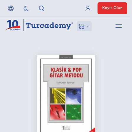
Kayıt Olun
Üye Girişi
Hakkımızda
Referanslarımız
Uzaktan Erişim
Nasıl Erişirim
Anlaşmalı Yayınevleri
İletişim