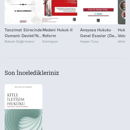
Tanzimat Sürecinde
Medeni Hukuk-II
Anayasa Hukuku
Hukuka
Osmanlı Devleti’Nin
Reform
Genel Esaslar (Ders
Vatand
Hukuk Değişimi ve
Rıdvan Değirmenci
Komisyon
Kitabı) 2. Baskı
Hasan Tunç
7.Bask
Ahmet Ç
Namık Kemal’İn
Hukuk Anlayışı
Son İnceledikleriniz