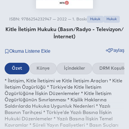
ISBN: 9786254232947 — 2022 — 1. Baskı
Hukuk
Hukuk
Kitle İletişim Hukuku (Basın/Radyo - Televizyon/
İnternet)
Paylaş
Twitter
Özet
Künye
İçindekiler
DRM Koşullar
Facebook
* İletişim, Kitle İletişimi ve Kitle İletişim Araçları * Kitle
Linkedin
İletişim Özgürlüğü * Türkiye’de Kitle İletişim
Whatsapp
Özgürlüğüne İlişkin Düzenlemeler * Kitle İletişim
Telegram
Özgürlüğünün Sınırlanması * Kişilik Haklarına
Saldırılarda Hukuka Uygunluk Nedenleri * Yazılı
E-mail
Basının Tarihçesi * Türkiye’de Yazılı Basına İlişkin
Hukuki Düzenlemeler * Yazılı Basına İlişkin Temel
Kavramlar * Süreli Yayın Faaliyetleri * Basın Suçları