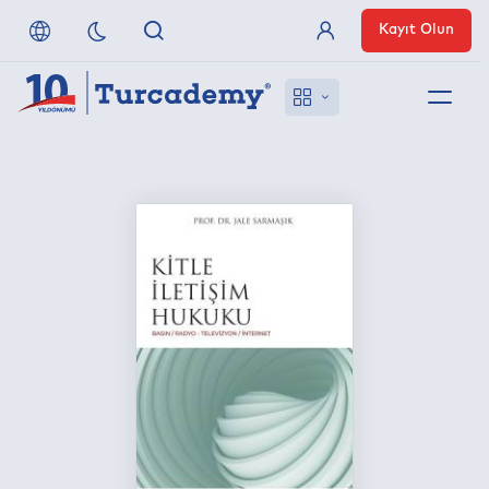
Kayıt Olun
Üye Girişi
Hakkımızda
Referanslarımız
Uzaktan Erişim
Nasıl Erişirim
Anlaşmalı Yayınevleri
İletişim