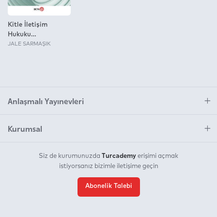
Kitle İletişim
Hukuku
(Basın/Radyo -
JALE SARMAŞIK
Televizyon/
İnternet)
Anlaşmalı Yayınevleri
Kurumsal
Turcademy
Siz de kurumunuzda
erişimi açmak
istiyorsanız bizimle iletişime geçin
Abonelik Talebi