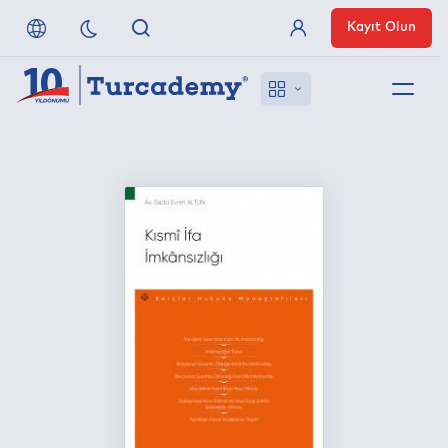
Kayıt Olun
Üye Girişi
Hakkımızda
Referanslarımız
Uzaktan Erişim
Nasıl Erişirim
Anlaşmalı Yayınevleri
İletişim