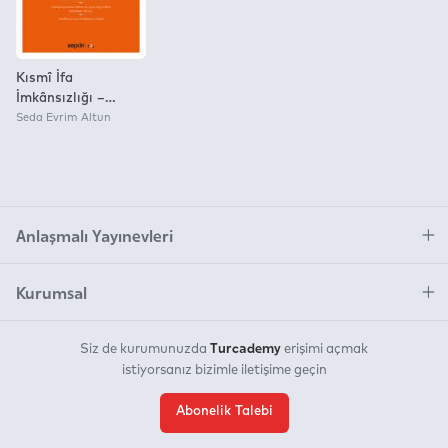
Kısmî İfa
İmkânsızlığı –
Borçlar Hukuku
Seda Evrim Altun
Monografileri –
Anlaşmalı Yayınevleri
Kurumsal
Turcademy
Siz de kurumunuzda
erişimi açmak
istiyorsanız bizimle iletişime geçin
Abonelik Talebi