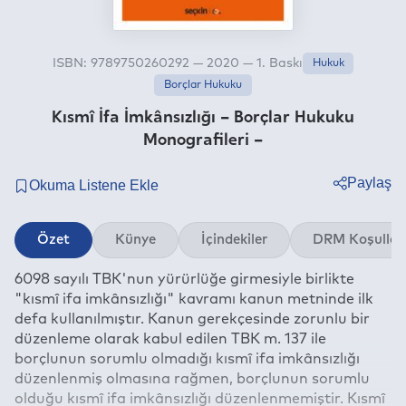
ISBN: 9789750260292 — 2020 — 1. Baskı
Hukuk
Borçlar Hukuku
Kısmî İfa İmkânsızlığı – Borçlar Hukuku
Monografileri –
Paylaş
Twitter
Özet
Künye
İçindekiler
DRM Koşullar
Facebook
6098 sayılı TBK'nun yürürlüğe girmesiyle birlikte
Linkedin
"kısmî ifa imkânsızlığı" kavramı kanun metninde ilk
Whatsapp
defa kullanılmıştır. Kanun gerekçesinde zorunlu bir
Telegram
düzenleme olarak kabul edilen TBK m. 137 ile
borçlunun sorumlu olmadığı kısmî ifa imkânsızlığı
E-mail
düzenlenmiş olmasına rağmen, borçlunun sorumlu
olduğu kısmî ifa imkânsızlığı düzenlenmemiştir. Kısmî