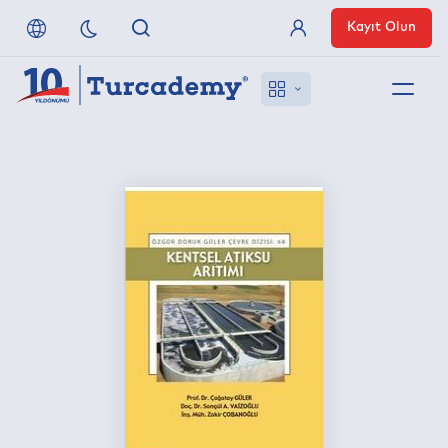
Kayıt Olun
Üye Girişi
Hakkımızda
Referanslarımız
Uzaktan Erişim
Nasıl Erişirim
Anlaşmalı Yayınevleri
İletişim