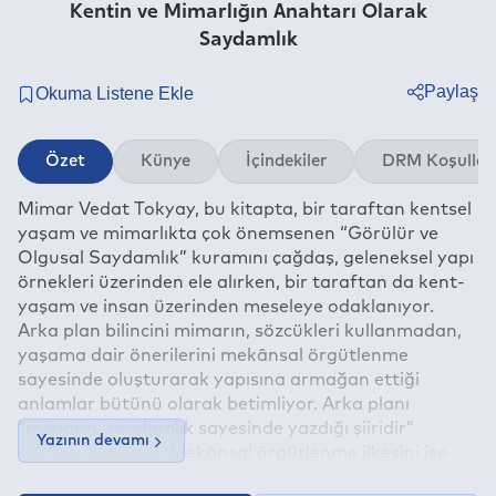
Kentin ve Mimarlığın Anahtarı Olarak
Saydamlık
Paylaş
Twitter
Özet
Künye
İçindekiler
DRM Koşullar
Facebook
Mimar Vedat Tokyay, bu kitapta, bir taraftan kentsel
Linkedin
yaşam ve mimarlıkta çok önemsenen “Görülür ve
Whatsapp
Olgusal Saydamlık” kuramını çağdaş, geleneksel yapı
Telegram
örnekleri üzerinden ele alırken, bir taraftan da kent-
yaşam ve insan üzerinden meseleye odaklanıyor.
E-mail
Arka plan bilincini mimarın, sözcükleri kullanmadan,
yaşama dair önerilerini mekânsal örgütlenme
sayesinde oluşturarak yapısına armağan ettiği
anlamlar bütünü olarak betimliyor. Arka planı
“mimarın, saydamlık sayesinde yazdığı şiiridir”
Yazının devamı
sözüyle özetliyor. Mekânsal örgütlenme ilkesini ise
kübist resim yaklaşımı üzerinden ele alırken, “gerçek