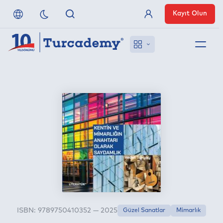
Kayıt Olun
Üye Girişi
Hakkımızda
Referanslarımız
Uzaktan Erişim
Nasıl Erişirim
Anlaşmalı Yayınevleri
ISBN: 9789750410352 — 2025
Güzel Sanatlar
Mimarlık
İletişim