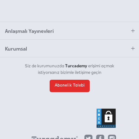
Saydamlık
gözden geçirmemizi sağlıyor…” İçindekiler;
Saydamlıkla İlgili Kavramlar Görülür Saydamlık ve
Gün Işığının Rolü Olgusal Saydamlık
Anlaşmalı Yayınevleri
Kurumsal
Turcademy
Siz de kurumunuzda
erişimi açmak
istiyorsanız bizimle iletişime geçin
Abonelik Talebi