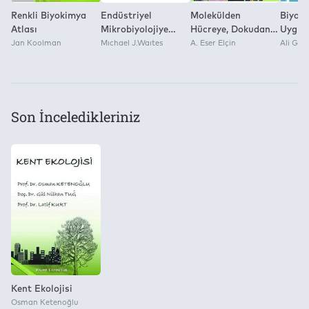
Renkli Biyokimya
Endüstriyel
Molekülden
Biyoloj
Atlası
Mikrobiyolojiye
Hücreye, Dokudan
Uygula
Jan Koolman
Giriş
Mıchael J.Waıtes
Fizyolojiye Biyoloji
A. Eser Elçin
Ali Gün
Deneyleri
Son İnceledikleriniz
Kent Ekolojisi
Osman Ketenoğlu