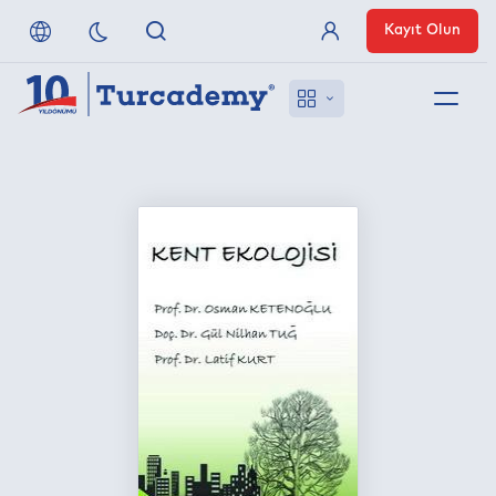
Kayıt Olun
Üye Girişi
Hakkımızda
Referanslarımız
Uzaktan Erişim
Nasıl Erişirim
Anlaşmalı Yayınevleri
İletişim