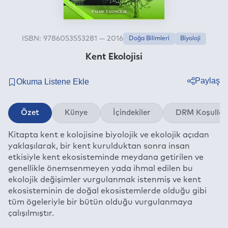
ISBN: 9786053553281 — 2016
Doğa Bilimleri
Biyoloji
Kent Ekolojisi
Paylaş
Twitter
Özet
Künye
İçindekiler
DRM Koşullar
Facebook
Kitapta kent e kolojisine biyolojik ve ekolojik açıdan
Linkedin
yaklaşılarak, bir kent kurulduktan sonra insan
Whatsapp
etkisiyle kent ekosisteminde meydana getirilen ve
Telegram
genellikle önemsenmeyen yada ihmal edilen bu
ekolojik değişimler vurgulanmak istenmiş ve kent
E-mail
ekosisteminin de doğal ekosistemlerde olduğu gibi
tüm ögeleriyle bir bütün olduğu vurgulanmaya
çalışılmıştır.