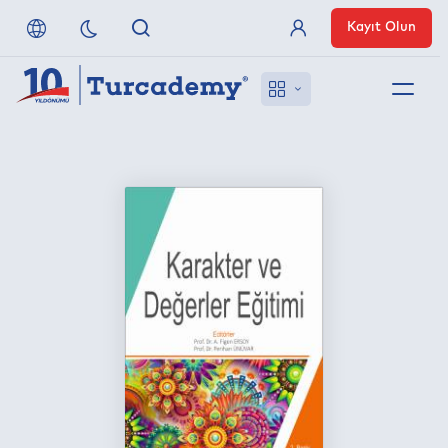
Kayıt Olun
Üye Girişi
Hakkımızda
Referanslarımız
Uzaktan Erişim
Nasıl Erişirim
Anlaşmalı Yayınevleri
İletişim