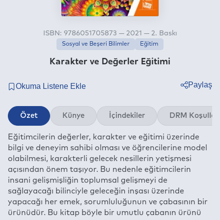
ISBN: 9786051705873 — 2021 — 2. Baskı
Sosyal ve Beşeri Bilimler
Eğitim
Karakter ve Değerler Eğitimi
Paylaş
Twitter
Özet
Künye
İçindekiler
DRM Koşullar
Facebook
Eğitimcilerin değerler, karakter ve eğitimi üzerinde
Linkedin
bilgi ve deneyim sahibi olması ve öğrencilerine model
Whatsapp
olabilmesi, karakterli gelecek nesillerin yetişmesi
Telegram
açısından önem taşıyor. Bu nedenle eğitimcilerin
insani gelişmişliğin toplumsal gelişmeyi de
E-mail
sağlayacağı bilinciyle geleceğin inşası üzerinde
yapacağı her emek, sorumluluğunun ve çabasının bir
ürünüdür. Bu kitap böyle bir umutlu çabanın ürünü