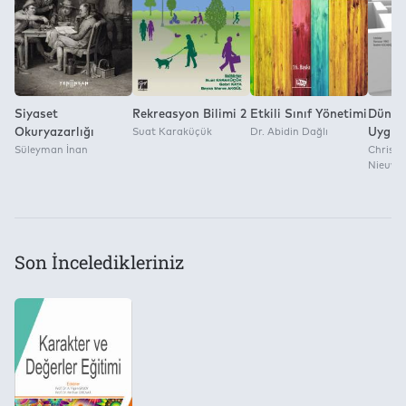
Yayınevi
Yok
Anı Yayıncılık
Siyaset
Rekreasyon Bilimi 2
Etkili Sınıf Yönetimi
Dünya
Okuryazarlığı
Suat Karaküçük
Dr. Abidin Dağlı
Uygul
Süleyman İnan
Christi
Nieuwe
Son İnceledikleriniz