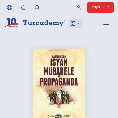
Kayıt Olun
Üye Girişi
Hakkımızda
Referanslarımız
Uzaktan Erişim
Nasıl Erişirim
Anlaşmalı Yayınevleri
İletişim