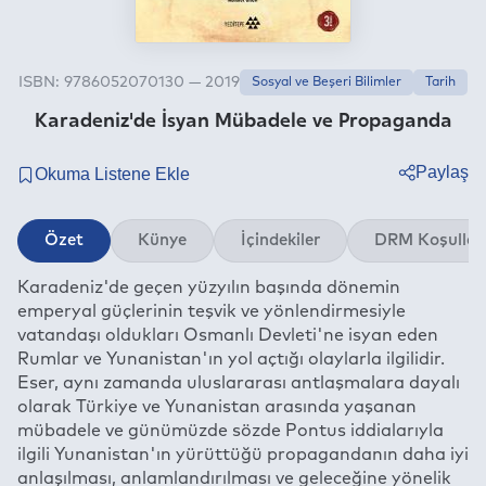
ISBN: 9786052070130 — 2019
Sosyal ve Beşeri Bilimler
Tarih
Karadeniz'de İsyan Mübadele ve Propaganda
Paylaş
Twitter
Özet
Künye
İçindekiler
DRM Koşullar
Facebook
Karadeniz'de geçen yüzyılın başında dönemin
Linkedin
emperyal güçlerinin teşvik ve yönlendirmesiyle
Whatsapp
vatandaşı oldukları Osmanlı Devleti'ne isyan eden
Telegram
Rumlar ve Yunanistan'ın yol açtığı olaylarla ilgilidir.
Eser, aynı zamanda uluslararası antlaşmalara dayalı
E-mail
olarak Türkiye ve Yunanistan arasında yaşanan
mübadele ve günümüzde sözde Pontus iddialarıyla
ilgili Yunanistan'ın yürüttüğü propagandanın daha iyi
anlaşılması, anlamlandırılması ve geleceğine yönelik