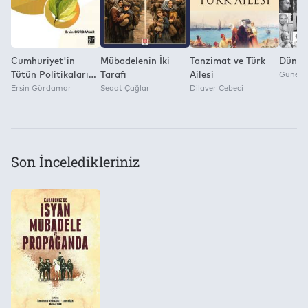
Cumhuriyet'in
Mübadelenin İki
Tanzimat ve Türk
Dünyad
Tütün Politikaları
Tarafı
Ailesi
Güneş Iş
1923-1950
Ersin Gürdamar
Sedat Çağlar
Dilaver Cebeci
Son İnceledikleriniz