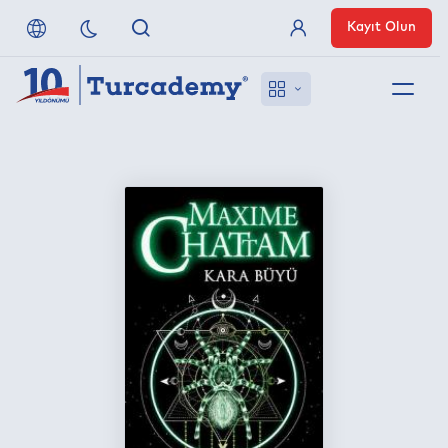
Kayıt Olun
Üye Girişi
Hakkımızda
Referanslarımız
Uzaktan Erişim
Nasıl Erişirim
Anlaşmalı Yayınevleri
İletişim