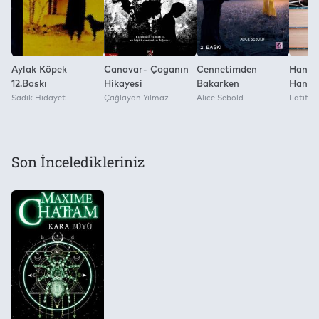
Aylak Köpek
Canavar- Çoganın
Cennetimden
Hangi 
12.Baskı
Hikayesi
Bakarken
Hangi 
Sadık Hidayet
Çağlayan Yılmaz
Alice Sebold
Okuma
Latif 
Son İnceledikleriniz