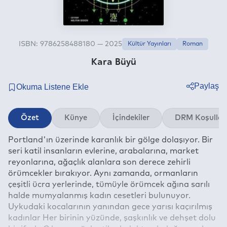
ISBN: 9786258488180 — 2025
Kültür Yayınları
Roman
Kara Büyü
Paylaş
Twitter
Özet
Künye
İçindekiler
DRM Koşullar
Facebook
Portland'ın üzerinde karanlık bir gölge dolaşıyor. Bir
Linkedin
seri katil insanların evlerine, arabalarına, market
Whatsapp
reyonlarına, ağaçlık alanlara son derece zehirli
Telegram
örümcekler bırakıyor. Aynı zamanda, ormanların
çeşitli ücra yerlerinde, tümüyle örümcek ağına sarılı
E-mail
halde mumyalanmış kadın cesetleri bulunuyor.
Uykudaki kocalarının yanından gece yarısı kaçırılmış
kadınlar Her birinin yüzünde, şaşkınlık ve dehşet dolu