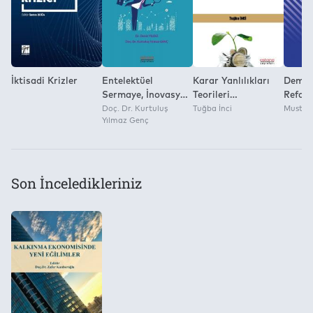
İktisadi Krizler
Entelektüel
Karar Yanlılıkları
Demok
Sermaye, İnovasyon
Teorileri
Refah:
ve Rekabet
Doç. Dr. Kurtuluş
Kapsamında Lisans
Tuğba İnci
Üzerin
Mustaf
Yılmaz Genç
Üstünlüğü
Öğrencilerinin
İncele
Belirsizlik Altında
Karar Verme
Süreçleri
Son İnceledikleriniz