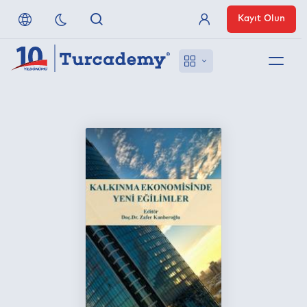
Kayıt Olun
Üye Girişi
Hakkımızda
Referanslarımız
Uzaktan Erişim
Nasıl Erişirim
Anlaşmalı Yayınevleri
İletişim