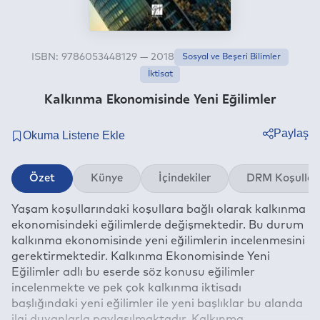
ISBN: 9786053448129 — 2018
Sosyal ve Beşeri Bilimler
İktisat
Kalkınma Ekonomisinde Yeni Eğilimler
Paylaş
Twitter
Özet
Künye
İçindekiler
DRM Koşullar
Facebook
Yaşam koşullarındaki koşullara bağlı olarak kalkınma
Linkedin
ekonomisindeki eğilimlerde değişmektedir. Bu durum
Whatsapp
kalkınma ekonomisinde yeni eğilimlerin incelenmesini
Telegram
gerektirmektedir. Kalkınma Ekonomisinde Yeni
Eğilimler adlı bu eserde söz konusu eğilimler
E-mail
incelenmekte ve pek çok kalkınma iktisadı
başlığındaki yeni eğilimler ile yeni başlıklar bu alanda
ilgi duyanlarla paylaşılmaktadır. Kalkınma