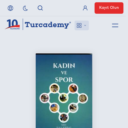
Kayıt Olun
Üye Girişi
Hakkımızda
Referanslarımız
Uzaktan Erişim
Nasıl Erişirim
Anlaşmalı Yayınevleri
İletişim