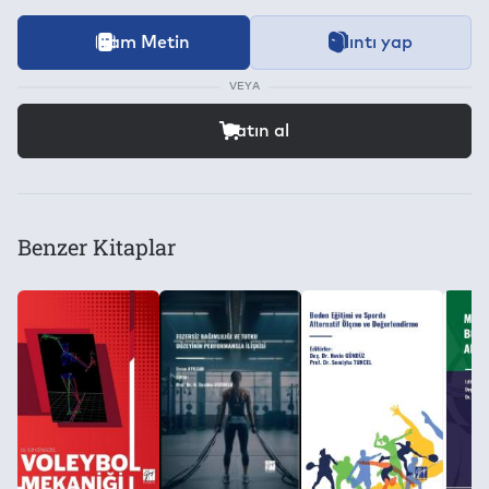
İçeriğe ait içindekiler bölümünün aktarımı devam etmekt
Tam Metin
Alıntı yap
Bu kitap aşağıdaki
Dijital Hak Yönetimi (DRM)
Koşullarıyla be
Kategori
Sosyal ve Beşeri Bilimler
VEYA
Bilgilendirme:
Yazıcıdan Çıktı Alma İzni:
Satın alma işlemi için farklı bir siteye yönlendirileceksiniz.
Satın al
Konu
Yok
Spor
Kes/Kopyala/Yapıştır:
Editör
Yok
Benzer Kitaplar
Şule Kırbaş
Toplam Kullanılabilecek Cihaz Adedi:
Yayınevi
2
Gazi Kitabevi
Kitap Dosyasını Farklı Kaydetme ve Dijital Ortamda Çoğaltma 
Yok