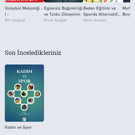
Voleybol Mekaniği -
Egzersiz Bağımlılığı
Beden Eğitimi ve
Multid
I -
ve Tutku Düzeyinin
Sporda Alternatif
Boyut
Elif Cengizel
Ercan Ayılgan
Ölçme ve
Nevin Gündüz
Ararşt
Değerlendirme
Son İnceledikleriniz
Kadın ve Spor