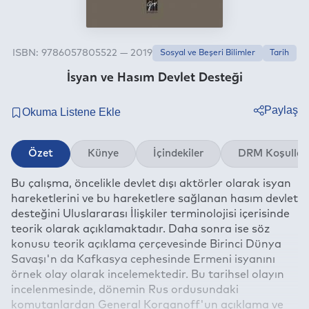
ISBN: 9786057805522 — 2019
Sosyal ve Beşeri Bilimler
Tarih
İsyan ve Hasım Devlet Desteği
Paylaş
Twitter
Özet
Künye
İçindekiler
DRM Koşullar
Facebook
Bu çalışma, öncelikle devlet dışı aktörler olarak isyan
Linkedin
hareketlerini ve bu hareketlere sağlanan hasım devlet
Whatsapp
desteğini Uluslararası İlişkiler terminolojisi içerisinde
Telegram
teorik olarak açıklamaktadır. Daha sonra ise söz
konusu teorik açıklama çerçevesinde Birinci Dünya
E-mail
Savaşı'n da Kafkasya cephesinde Ermeni isyanını
örnek olay olarak incelemektedir. Bu tarihsel olayın
incelenmesinde, dönemin Rus ordusundaki
komutanlardan General Korganoff'un açıklama ve