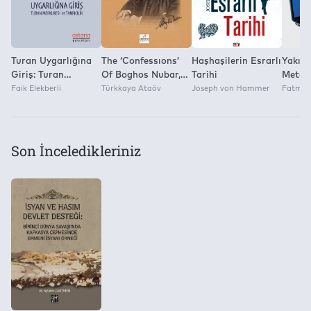
Turan Uygarlığına
The ‘Confessıons’
Haşhaşilerin Esrarlı
Yakın 
Giriş: Turan
Of Boghos Nubar,A
Tarihi
Metodo
Mefkuresi ve
Faik Elekberli
Leadıng
Türkkaya Ataöv
Joseph von Hammer
Fatma 
Tanrıcılık
Armenıan:1915-18
Son İnceledikleriniz