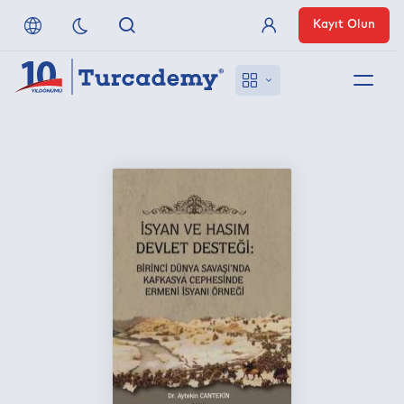
Kayıt Olun
Üye Girişi
Hakkımızda
Referanslarımız
Uzaktan Erişim
Nasıl Erişirim
Anlaşmalı Yayınevleri
İletişim