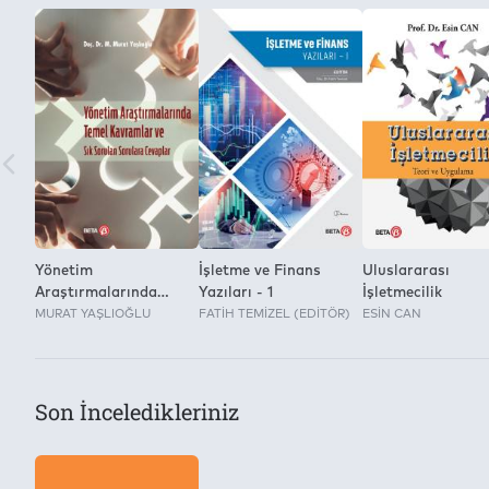
Yönetim
İşletme ve Finans
Uluslararası
Araştırmalarında
Yazıları - 1
İşletmecilik
Temel Kavramlar ve
MURAT YAŞLIOĞLU
FATİH TEMİZEL (EDİTÖR)
ESİN CAN
Sık Sorulan Sorulara
Cevaplar
Son İnceledikleriniz