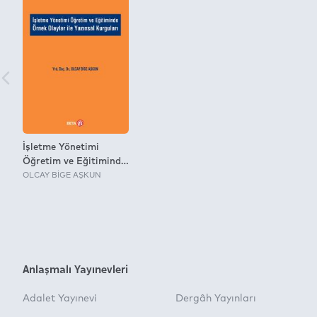
İşletme Yönetimi
Öğretim ve Eğitiminde
Örnek Olaylar İle
OLCAY BİGE AŞKUN
Yazınsal Kurguları
Anlaşmalı Yayınevleri
Adalet Yayınevi
Dergâh Yayınları