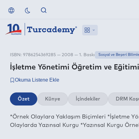
ISBN: 9786254369285 — 2008 — 1. Baskı
Sosyal ve Beşeri Biliml
İşletme Yönetimi Öğretim ve Eğitimi
Özet
Künye
İçindekiler
DRM Koşu
*Örnek Olaylara Yaklaşım Biçimleri *İşletme Yö
Olaylarda Yazınsal Kurgu *Yazınsal Kurgu Örne