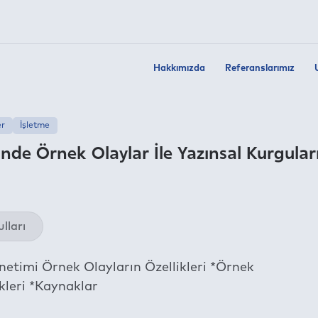
Hakkımızda
Referanslarımız
er
İşletme
nde Örnek Olaylar İle Yazınsal Kurgular
Twit
lları
Fac
Link
netimi Örnek Olayların Özellikleri *Örnek
Wha
kleri *Kaynaklar
Tel
E-m