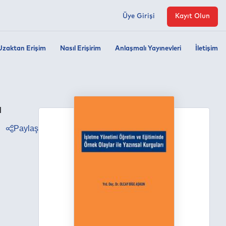
Üye Girişi
Kayıt Olun
Uzaktan Erişim
Nasıl Erişirim
Anlaşmalı Yayınevleri
İletişim
ı
Paylaş
ter
ebook
edin
tsapp
egram
ail