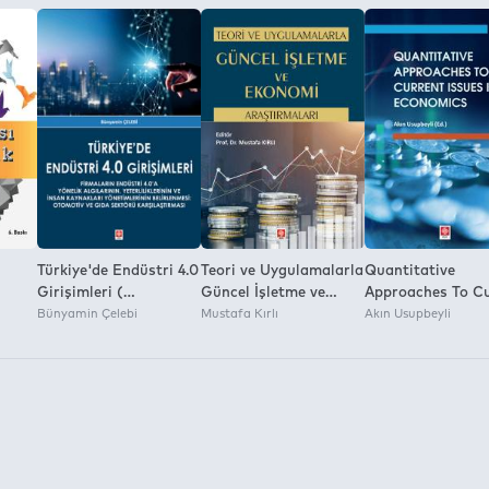
Türkiye'de Endüstri 4.0
Teori ve Uygulamalarla
Quantitative
Girişimleri (
Güncel İşletme ve
Approaches To C
Firmaların Endüstri
Bünyamin Çelebi
Ekonomi Araştırmaları
Mustafa Kırlı
Issues İn Econom
Akın Usupbeyli
4.0'A Yönelik
Mustafa Kırlı
Akın Usupbeyli
Algılarının,
Yeterliliklerinin ve
İnsan Kaynakları
Yönetimlerinin
Belirlenmesi: Otomotiv
ve Gıda Sektörü