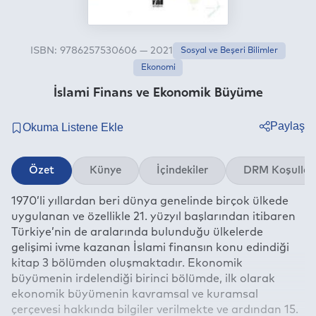
ISBN: 9786257530606 — 2021
Sosyal ve Beşeri Bilimler
Ekonomi
İslami Finans ve Ekonomik Büyüme
Paylaş
Twitter
Özet
Künye
İçindekiler
DRM Koşullar
Facebook
1970’li yıllardan beri dünya genelinde birçok ülkede
Linkedin
uygulanan ve özellikle 21. yüzyıl başlarından itibaren
Whatsapp
Türkiye’nin de aralarında bulunduğu ülkelerde
Telegram
gelişimi ivme kazanan İslami finansın konu edindiği
kitap 3 bölümden oluşmaktadır. Ekonomik
E-mail
büyümenin irdelendiği birinci bölümde, ilk olarak
ekonomik büyümenin kavramsal ve kuramsal
çerçevesi hakkında bilgiler verilmekte ve ardından 15.