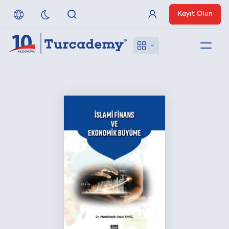
Kayıt Olun
Üye Girişi
Hakkımızda
Referanslarımız
Uzaktan Erişim
Nasıl Erişirim
Anlaşmalı Yayınevleri
İletişim