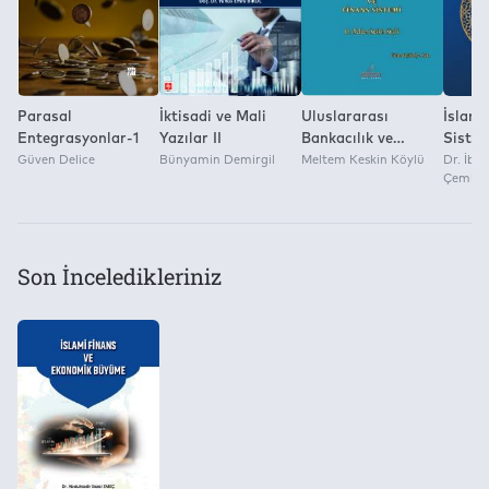
Parasal
İktisadi ve Mali
Uluslararası
İslami
Entegrasyonlar-1
Yazılar II
Bankacılık ve
Siste
Güven Delice
Bünyamin Demirgil
Finans Sistemleri
Meltem Keskin Köylü
Dr. İbr
Çemberl
(2. Baskı)M.Köylü
Son İnceledikleriniz