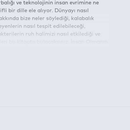
rbalığı ve teknolojinin insan evrimine ne
fli bir dille ele alıyor. Dünyayı nasıl
kkında bize neler söylediği, kalabalık
yenlerin nasıl tespit edilebileceği,
akterilerin ruh halimizi nasıl etkilediği ve
ileri bu kitapta bulacaksınız. İnsan Olmanın
atiğin, psikolojinin ve diğer disiplinlerin
am etmektedir.
la belirlenen süre için kullanılabilmektedir: