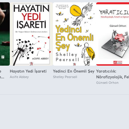
a İzni:
e
Hayatın Yedi İşareti
Yedinci En Önemli Şey
Yaratıcılık:
n
Aoife Abbey
Shelley Pearsall
Nörofizyolojik, Fe
gısı
ve Eğitsel Temell
Günseli Orhon