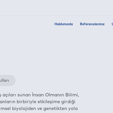
Hakkımızda
Referanslarımız
Twit
lları
Fac
Link
ş açıları sunan İnsan Olmanın Bilimi,
Wha
nların birbiriyle etkileşime girdiği
Tel
imsel biyolojiden ve genetikten yola
E-m