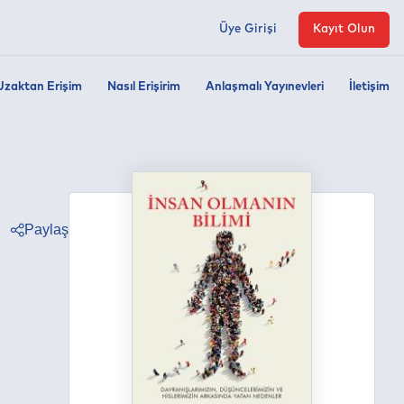
Üye Girişi
Kayıt Olun
Uzaktan Erişim
Nasıl Erişirim
Anlaşmalı Yayınevleri
İletişim
Paylaş
ter
ebook
edin
tsapp
egram
ail