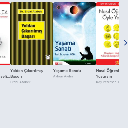
Yoldan Çıkarılmış
Yaşama Sanatı
Nasıl Öğrenirsen
lsefi
Başarı
Ayhan Aydın
Yaşarsın
er
Erdal Atabek
Kay PetersonDavid A