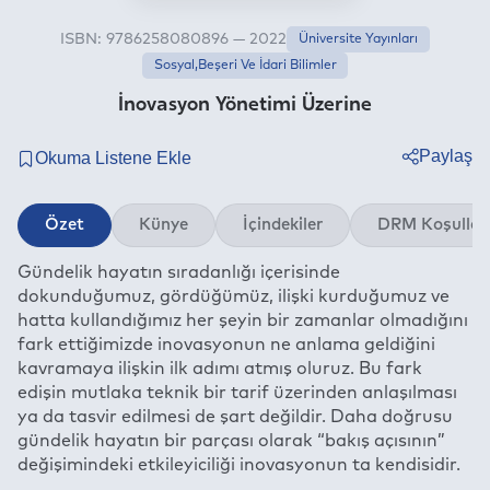
ISBN: 9786258080896 — 2022
Üniversite Yayınları
Sosyal,Beşeri Ve İdari Bilimler
İnovasyon Yönetimi Üzerine
Paylaş
Twitter
Özet
Künye
İçindekiler
DRM Koşullar
Facebook
Gündelik hayatın sıradanlığı içerisinde
Linkedin
dokunduğumuz, gördüğümüz, ilişki kurduğumuz ve
Whatsapp
hatta kullandığımız her şeyin bir zamanlar olmadığını
Telegram
fark ettiğimizde inovasyonun ne anlama geldiğini
kavramaya ilişkin ilk adımı atmış oluruz. Bu fark
E-mail
edişin mutlaka teknik bir tarif üzerinden anlaşılması
ya da tasvir edilmesi de şart değildir. Daha doğrusu
gündelik hayatın bir parçası olarak “bakış açısının”
değişimindeki etkileyiciliği inovasyonun ta kendisidir.