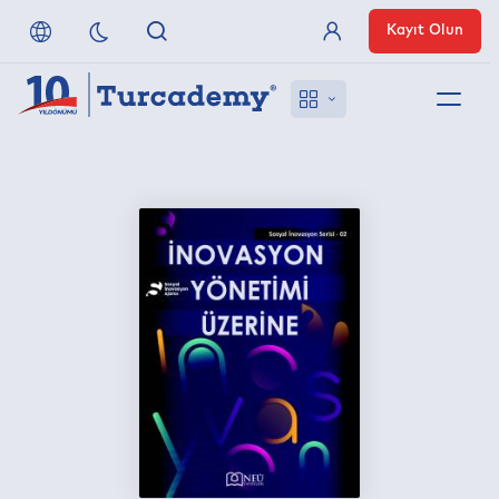
Kayıt Olun
Üye Girişi
Hakkımızda
Referanslarımız
Uzaktan Erişim
Nasıl Erişirim
Anlaşmalı Yayınevleri
İletişim