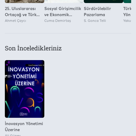
25. Uluslararası
Sosyal Girişimcilik
Sürdürülebilir
Türk D
Ortaçağ ve Türk
ve Ekonomik
Pazarlama
Yön Ve
Dönemi Kazıları ve
Ahmet Çaycı
Büyüme
Cuma Demirtaş
S. Gonca Telli
Osman
Yakup 
Sanat Tarihi
Araştırmaları
Son İnceledikleriniz
İnovasyon Yönetimi
Üzerine
Ali Güney