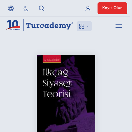
Kayıt Olun
Üye Girişi
Hakkımızda
Referanslarımız
Uzaktan Erişim
Nasıl Erişirim
Anlaşmalı Yayınevleri
İletişim