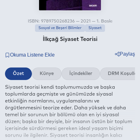
ISBN: 9789750268236 — 2021 — 1. Baskı
Sosyal ve Beşeri Bilimler
Siyaset
İlkçağ Siyaset Teorisi
Paylaş
Twitter
Özet
Künye
İçindekiler
DRM Koşullar
Facebook
Siyaset teorisi kendi toplumumuzda ve başka
Linkedin
toplumlarda geçmişte ve günümüzde siyasal
Whatsapp
etkinliğin normlarını, uygulamalarını ve
Telegram
örgütlenmesini teorize eder. Daha yüksek ve daha
temel bir sorunun bir bölümü olan en iyi siyasal
E-mail
düzen; başka bir deyişle, bir insanın üstün bir toplum
içerisinde sürdürmesi gereken ideal yaşam biçimi
sorunu ile ilgilenir. Siyaset teorisi insanlığın kalıcı