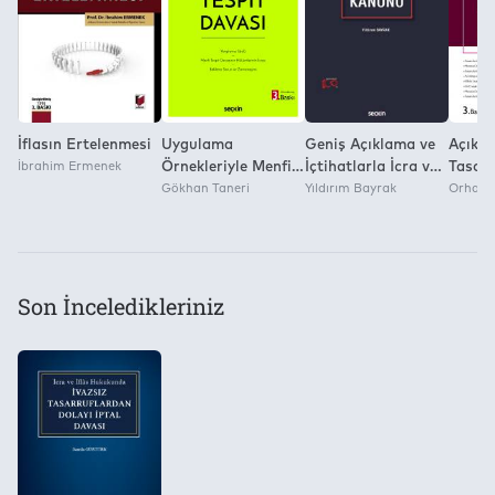
şartlar tek tek ele alınmıştır. İvazsız tasarruflardan
Yok
dolayı iptal davasına ilişkin uygulamada karşılaşılan
sorunlara ışık tutulmuş ve bu sorunlara çözüm
getiren Yargıtay kararlarına yer verilmiştir. Ayrıca İİK
m. 278'in üçüncü fıkrasının birinci bendinde yer alan
"neseben veya" ibaresini iptal eden Anayasa
İflasın Ertelenmesi
Uygulama
Geniş Açıklama ve
Açıkla
Mahkemesi'nin 11.07.2018 tarihli ve 2018/9-84 sayılı
İbrahim Ermenek
Örnekleriyle Menfi
İçtihatlarla İcra ve
Tasarr
kararı değerlendirilmiştir.
Tespit Davası
Gökhan Taneri
İflas Kanunu
Yıldırım Bayrak
Davası
Orhan 
Davası
Karşıl
Son İnceledikleriniz