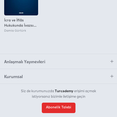
İcra ve İflâs
Hukukunda İvazsız
Tasarruflardan
Damla Gürtürk
Dolayı İptal Davası
Anlaşmalı Yayınevleri
Kurumsal
Turcademy
Siz de kurumunuzda
erişimi açmak
istiyorsanız bizimle iletişime geçin
Abonelik Talebi