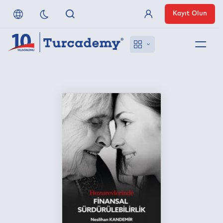
Kayıt Olun
Üye Girişi
Hakkımızda
Referanslarımız
Uzaktan Erişim
Nasıl Erişirim
Anlaşmalı Yayınevleri
İletişim