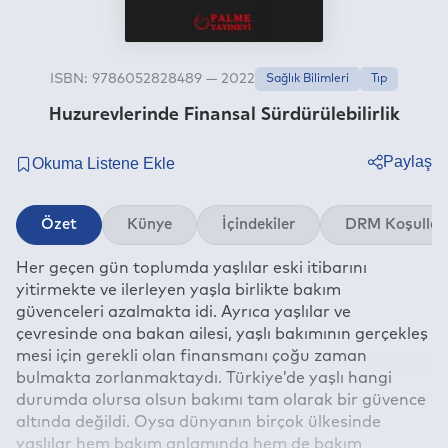
ISBN: 9786052828489 — 2022
Sağlık Bilimleri
Tıp
Huzurevlerinde Finansal Sürdürülebilirlik
Paylaş
Twitter
Özet
Künye
İçindekiler
DRM Koşullar
Facebook
Her geçen gün toplumda yaşlılar eski itibarını
Linkedin
yitirmekte ve ilerleyen yaşla birlikte bakım
Whatsapp
güvenceleri azalmakta idi. Ayrıca yaşlılar ve
Telegram
çevresinde ona bakan ailesi, yaşlı bakımının gerçekleş
mesi için gerekli olan finansmanı çoğu zaman
E-mail
bulmakta zorlanmaktaydı. Türkiye’de yaşlı hangi
durumda olursa olsun bakımı tam olarak bir güvence
altında değildi. Oysa dünyanın birçok ülkesinde
yaşlılar hem bakım anlamında hem de bakım