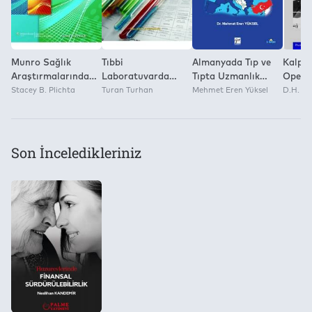
Munro Sağlık
Tıbbi
Almanyada Tıp ve
Kalp C
Araştırmalarında
Laboratuvarda
Tıpta Uzmanlık
Operas
İstatistiksel
Stacey B. Plichta
Doğru Sonuç
Turan Turhan
Eğitimi
Mehmet Eren Yüksel
D.H. A
Yöntemler
Son İnceledikleriniz