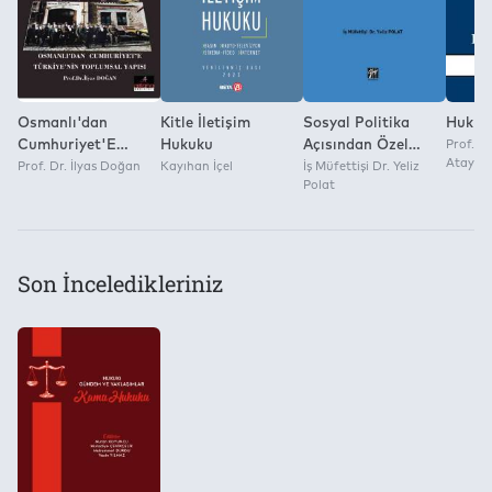
Osmanlı'dan
Kitle İletişim
Sosyal Politika
Hukuk 
Cumhuriyet'E
Hukuku
Açısından Özel
Prof. D
Atay
Türkiye'Nin
Prof. Dr. İlyas Doğan
Kayıhan İçel
İstihdam Büroları
İş Müfettişi Dr. Yeliz
Polat
Toplumsal Yapısı
Son İnceledikleriniz