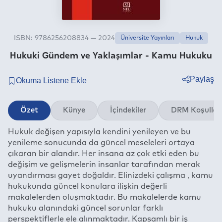
ISBN: 9786256208834 — 2024
Üniversite Yayınları
Hukuk
Hukuki Gündem ve Yaklaşımlar - Kamu Hukuku
Paylaş
Twitter
Özet
Künye
İçindekiler
DRM Koşullar
Facebook
Hukuk değişen yapısıyla kendini yenileyen ve bu
Linkedin
yenileme sonucunda da güncel meseleleri ortaya
Whatsapp
çıkaran bir alandır. Her insana az çok etki eden bu
Telegram
değişim ve gelişmelerin insanlar tarafından merak
uyandırması gayet doğaldır. Elinizdeki çalışma , kamu
E-mail
hukukunda güncel konulara ilişkin değerli
makalelerden oluşmaktadır. Bu makalelerde kamu
hukuku alanındaki güncel sorunlar farklı
perspektiflerle ele alınmaktadır. Kapsamlı bir iş