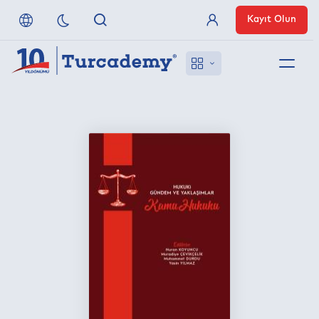
Kayıt Olun
Üye Girişi
Hakkımızda
Referanslarımız
Uzaktan Erişim
Nasıl Erişirim
Anlaşmalı Yayınevleri
İletişim