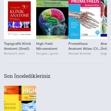
Kitap Dosyasını Farklı Kaydetme ve Dijital Ortamda Çoğaltma 
Yok
Topografik Klinik
Hıgh-Yıeld
Prometheus
Anatom
Anatomi (Snell)
Nöroanatomi
Anatomi Atlası Cilt
Ünlü 
Richard S. Snell
Douglas J.gould
1
Mıchael Schünke
Çiziml
Çağata
Son İnceledikleriniz