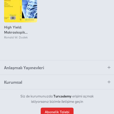
High Yield:
Makraskopik
Anatomi
Ronald W. Dudek
Anlaşmalı Yayınevleri
Kurumsal
Turcademy
Siz de kurumunuzda
erişimi açmak
istiyorsanız bizimle iletişime geçin
Abonelik Talebi