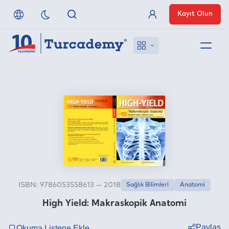
Kayıt Olun
Üye Girişi
Hakkımızda
Referanslarımız
Uzaktan Erişim
Nasıl Erişirim
ISBN: 9786053558613 — 2018
Sağlık Bilimleri
Anatomi
Anlaşmalı Yayınevleri
High Yield: Makraskopik Anatomi
İletişim
Paylaş