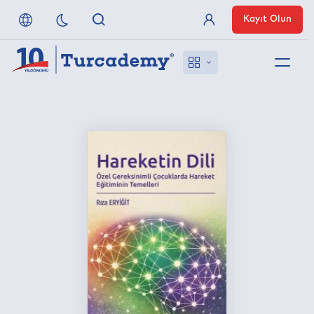
Kayıt Olun
Üye Girişi
Hakkımızda
Referanslarımız
Uzaktan Erişim
Nasıl Erişirim
Anlaşmalı Yayınevleri
İletişim