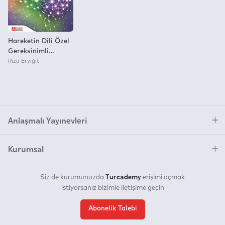
Hareketin Dili Özel
Gereksinimli
Çocuklarda Hareket
Rıza Eryiğit
Eğitiminin Temelleri
Anlaşmalı Yayınevleri
Kurumsal
Turcademy
Siz de kurumunuzda
erişimi açmak
istiyorsanız bizimle iletişime geçin
Abonelik Talebi