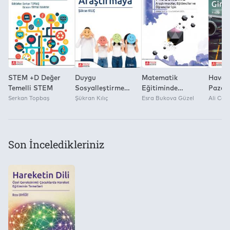
Kitap Dosyasını Farklı Kaydetme ve Dijital Ortamda Çoğaltma 
Yok
STEM +D Değer
Duygu
Matematik
Havay
Temelli STEM
Sosyalleştirme
Eğitiminde
Pazar
Serkan Topbaş
Kuramdan
Şükran Kılıç
Matematiksel
Esra Bukova Güzel
Giriş
Ali Ce
Araştırmaya
Modelleme
Son İnceledikleriniz