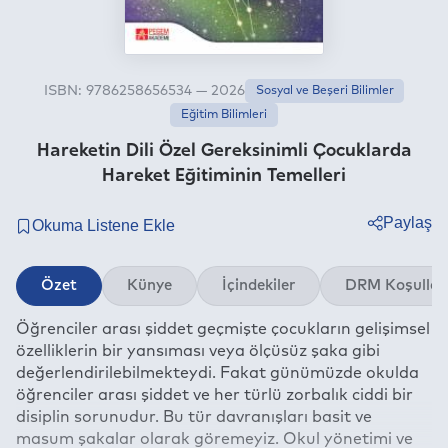
ISBN: 9786258656534 — 2026
Sosyal ve Beşeri Bilimler
Eğitim Bilimleri
Hareketin Dili Özel Gereksinimli Çocuklarda
Hareket Eğitiminin Temelleri
Paylaş
Twitter
Özet
Künye
İçindekiler
DRM Koşullar
Facebook
Öğrenciler arası şiddet geçmişte çocukların gelişimsel
Linkedin
özelliklerin bir yansıması veya ölçüsüz şaka gibi
Whatsapp
değerlendirilebilmekteydi. Fakat günümüzde okulda
Telegram
öğrenciler arası şiddet ve her türlü zorbalık ciddi bir
disiplin sorunudur. Bu tür davranışları basit ve
E-mail
masum şakalar olarak göremeyiz. Okul yönetimi ve