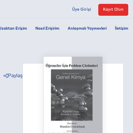
Üye Girişi
Kayıt Olun
Uzaktan Erişim
Nasıl Erişirim
Anlaşmalı Yayınevleri
İletişim
Paylaş
ter
ebook
edin
tsapp
egram
ail