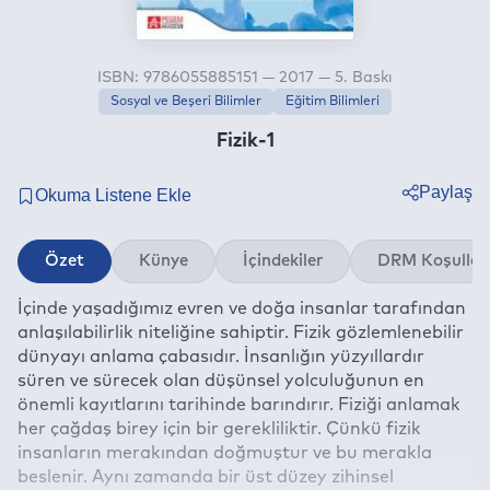
ISBN: 9786055885151 — 2017 — 5. Baskı
Sosyal ve Beşeri Bilimler
Eğitim Bilimleri
Fizik-1
Paylaş
Twitter
Özet
Künye
İçindekiler
DRM Koşullar
Facebook
İçinde yaşadığımız evren ve doğa insanlar tarafından
Linkedin
anlaşılabilirlik niteliğine sahiptir. Fizik gözlemlenebilir
Whatsapp
dünyayı anlama çabasıdır. İnsanlığın yüzyıllardır
Telegram
süren ve sürecek olan düşünsel yolculuğunun en
önemli kayıtlarını tarihinde barındırır. Fiziği anlamak
E-mail
her çağdaş birey için bir gerekliliktir. Çünkü fizik
insanların merakından doğmuştur ve bu merakla
beslenir. Aynı zamanda bir üst düzey zihinsel