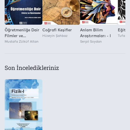
Pegem Akademi Yayıncılık
Öğretmenliğe Dair
Coğrafi Keşifler
Anlam Bilim
Eğiti
Filmler ve
Hüseyin Şahbaz
Araştırmaları - I
Tufan 
Öğretmenler
Mustafa Zülküf Altan
Serpil Soydan
Son İnceledikleriniz