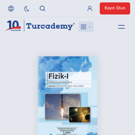
Kayıt Olun
Üye Girişi
Hakkımızda
Referanslarımız
Uzaktan Erişim
Nasıl Erişirim
Anlaşmalı Yayınevleri
İletişim