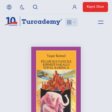
Kayıt Olun
Üye Girişi
Hakkımızda
Referanslarımız
Uzaktan Erişim
Nasıl Erişirim
Anlaşmalı Yayınevleri
İletişim