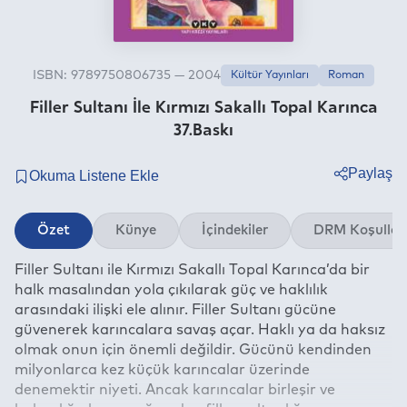
ISBN: 9789750806735 — 2004
Kültür Yayınları
Roman
Filler Sultanı İle Kırmızı Sakallı Topal Karınca
37.Baskı
Paylaş
Twitter
Özet
Künye
İçindekiler
DRM Koşullar
Facebook
Filler Sultanı ile Kırmızı Sakallı Topal Karınca’da bir
Linkedin
halk masalından yola çıkılarak güç ve haklılık
Whatsapp
arasındaki ilişki ele alınır. Filler Sultanı gücüne
Telegram
güvenerek karıncalara savaş açar. Haklı ya da haksız
olmak onun için önemli değildir. Gücünü kendinden
E-mail
milyonlarca kez küçük karıncalar üzerinde
denemektir niyeti. Ancak karıncalar birleşir ve