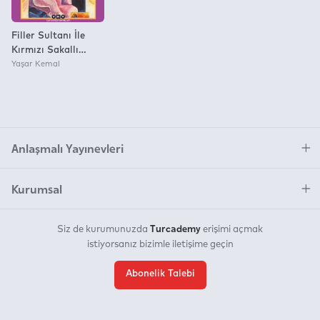
Filler Sultanı İle
Kırmızı Sakallı
Topal Karınca
Yaşar Kemal
37.Baskı
Anlaşmalı Yayınevleri
Kurumsal
Turcademy
Siz de kurumunuzda
erişimi açmak
istiyorsanız bizimle iletişime geçin
Abonelik Talebi