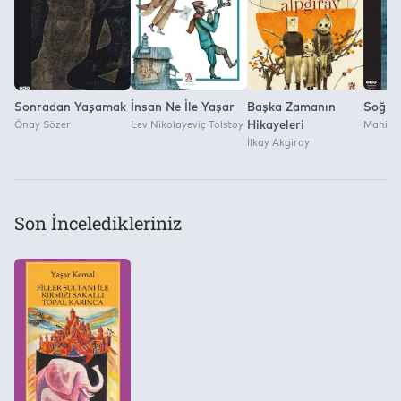
Sonradan Yaşamak
İnsan Ne İle Yaşar
Başka Zamanın
Soğum
Önay Sözer
Lev Nikolayeviç Tolstoy
Hikayeleri
Mahir 
İlkay Akgiray
Son İnceledikleriniz