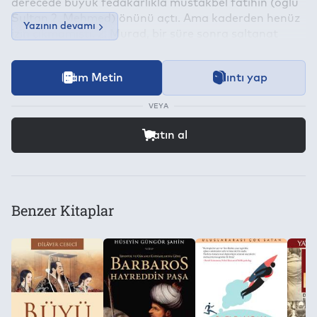
derecede büyük fedakarlıkla müstakbel fatihin (oğlu
Sultan 2. Mehmed) önünü açtı. Ama kaderden henüz
Yazının devamı
izin çıkmamıştı. 2. Murad, bir süre sonra saltanat
makamına dönmek zorunda kaldı. Yenmesi gerekeni
yenip, alması gerekeni aldıktan sonra, her fani gibi o
İçeriğe ait içindekiler bölümünün aktarımı devam etmekt
Tam Metin
Alıntı yap
da terk-i dünya” eyledi. Şimdi sıra onundu Sünnet
Bu kitap aşağıdaki
Dijital Hak Yönetimi (DRM)
Koşullarıyla be
Kategori
yolundan Peygamberinin müjdesine yürüyecek,
Kültür Yayınları
VEYA
alınmaz”ı alıp Fatih” olacaktı. Henüz yirmi yaşındaydı.
Bilgilendirme:
Çocuktu, ama yüreğini inancıyla bütünleyerek atom
Yazıcıdan Çıktı Alma İzni:
Satın alma işlemi için farklı bir siteye yönlendirileceksiniz.
Satın al
Konu
Yok
çekirdeğine dönüştürmüştü. Ya alacak ya da ölecekti!
Araştırma
Ölmedi, aldı. Çünkü o, gemileri karadan yürütmeyi
düşünecek kadar geniş ufukluydu...
Kes/Kopyala/Yapıştır:
Yazarlar
Yok
Benzer Kitaplar
Yavuz Bahadıroğlu
Toplam Kullanılabilecek Cihaz Adedi:
Yayınevi
2
Panama Yayıncılık
Kitap Dosyasını Farklı Kaydetme ve Dijital Ortamda Çoğaltma 
Yok