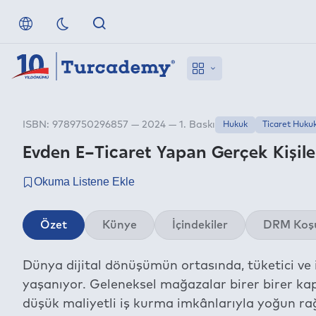
ISBN: 9789750296857 — 2024 — 1. Baskı
Hukuk
Ticaret Huku
Evden E–Ticaret Yapan Gerçek Kişiler
Özet
Künye
İçindekiler
DRM Koşu
Dünya dijital dönüşümün ortasında, tüketici ve 
yaşanıyor. Geleneksel mağazalar birer birer kap
düşük maliyetli iş kurma imkânlarıyla yoğun ra