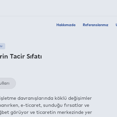
Hakkımızda
Referanslarımız
ku
in Tacir Sıfatı
Twit
lları
Fac
Link
işletme davranışlarında köklü değişimler
Wha
anırken, e-ticaret, sunduğu fırsatlar ve
Tel
ğbet görüyor ve ticaretin merkezinde yer
E-m