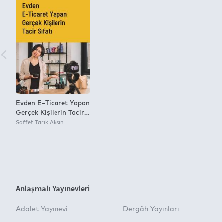
Evden E–Ticaret Yapan
Gerçek Kişilerin Tacir
Sıfatı
Saffet Tarık Aksın
Anlaşmalı Yayınevleri
Adalet Yayınevi
Dergâh Yayınları