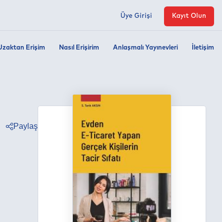
Üye Girişi
Kayıt Olun
Uzaktan Erişim
Nasıl Erişirim
Anlaşmalı Yayınevleri
İletişim
Paylaş
ter
ebook
edin
tsapp
egram
ail