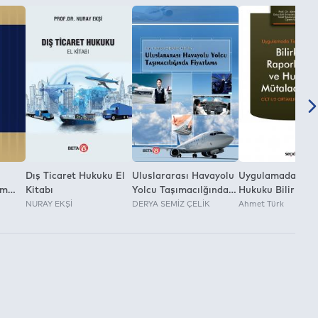
Dış Ticaret Hukuku El
Uluslararası Havayolu
Uygulamada Tica
im
Kitabı
Yolcu Taşımacılğında
Hukuku Bilirkişi
NURAY EKŞİ
Fiyatlama
DERYA SEMİZ ÇELİK
Raporlarım ve Hu
Ahmet Türk
lma ve
Mütalaalarım Cilt
n
Ortaklıklar Huku
ıyla
rının