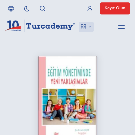
Kayıt Olun
Üye Girişi
Hakkımızda
Referanslarımız
Uzaktan Erişim
Nasıl Erişirim
Anlaşmalı Yayınevleri
İletişim