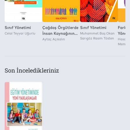
yürütülen bilimsel bir tartışmanın, bu yönetim
yaklaşımların geliştirilmesi sürecine katkı sağlayacağı
değerlendirilmektedir.
Sınıf Yönetimi
Çağdaş Örgütlerde
Sınıf Yönetimi
Farklıl
Celal Teyyar Uğurlu
İnsan Kaynağının
Muhammet Baş Okan
Yönet
Sarıgöz Rasim Tösten
Personel Yönetimi
Aytaç Açıkalın
Hasan B
Memdu
Son İnceledikleriniz