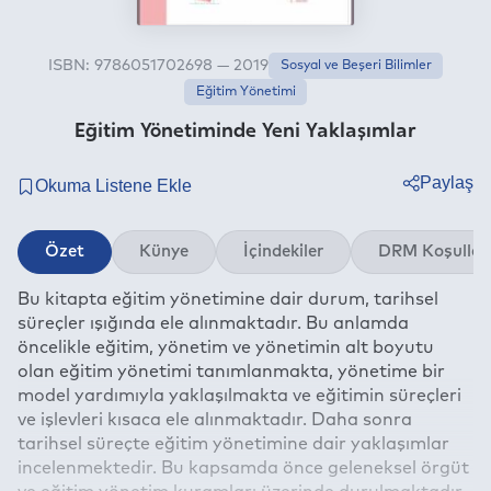
ISBN: 9786051702698 — 2019
Sosyal ve Beşeri Bilimler
Eğitim Yönetimi
Eğitim Yönetiminde Yeni Yaklaşımlar
Paylaş
Twitter
Özet
Künye
İçindekiler
DRM Koşullar
Facebook
Bu kitapta eğitim yönetimine dair durum, tarihsel
Linkedin
süreçler ışığında ele alınmaktadır. Bu anlamda
Whatsapp
öncelikle eğitim, yönetim ve yönetimin alt boyutu
Telegram
olan eğitim yönetimi tanımlanmakta, yönetime bir
model yardımıyla yaklaşılmakta ve eğitimin süreçleri
E-mail
ve işlevleri kısaca ele alınmaktadır. Daha sonra
tarihsel süreçte eğitim yönetimine dair yaklaşımlar
incelenmektedir. Bu kapsamda önce geleneksel örgüt